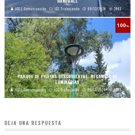
HANDBALL
JCC | Comunicación
JCC Trabajando
09/12/2024
2443
100
%
PARQUE DE PILETAS DESCUBIERTAS: RECAMBIO DE
LUMINARIAS
JCC | Comunicación
JCC Trabajando
09/12/2024
2399
DEJA UNA RESPUESTA