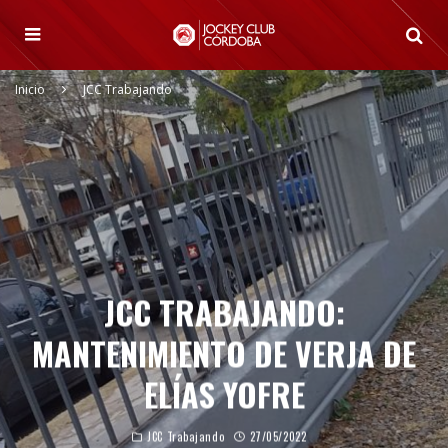
Inicio
JCC Trabajando
JCC TRABAJANDO:
MANTENIMIENTO DE VERJA DE
ELÍAS YOFRE
JCC Trabajando
27/05/2022