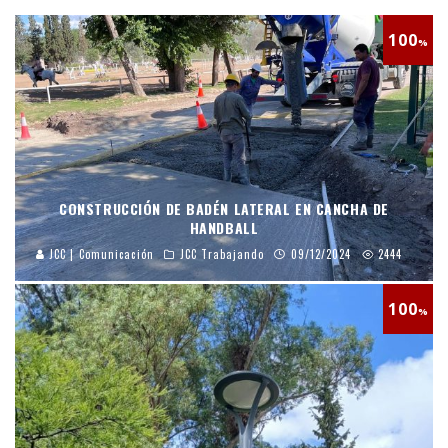
100
%
CONSTRUCCIÓN DE BADÉN LATERAL EN CANCHA DE
HANDBALL
JCC | Comunicación
JCC Trabajando
09/12/2024
2444
100
%