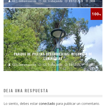
JCC | Comunicación
JCC Trabajando
09/12/2024
2444
100
%
PARQUE DE PILETAS DESCUBIERTAS: RECAMBIO DE
LUMINARIAS
JCC | Comunicación
JCC Trabajando
09/12/2024
2401
DEJA UNA RESPUESTA
Lo siento, debes estar
conectado
para publicar un comentario.