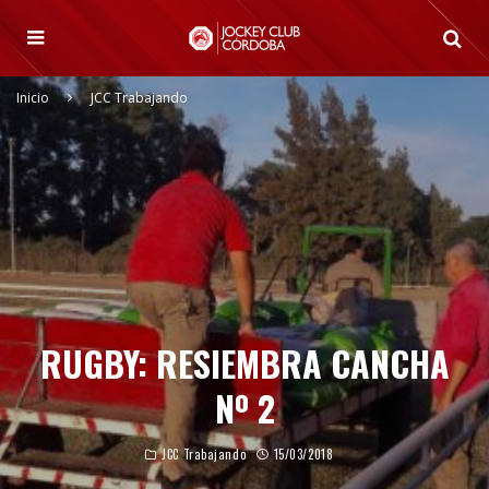
Inicio
JCC Trabajando
RUGBY: RESIEMBRA CANCHA
Nº 2
JCC Trabajando
15/03/2018