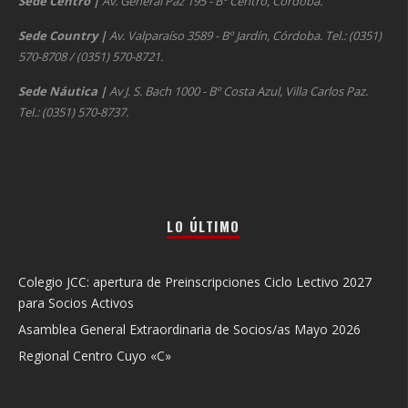
Sede Centro
|
Av. General Paz 195 - Bº Centro, Córdoba.
Sede Country
|
Av. Valparaíso 3589 - Bº Jardín, Córdoba. Tel.: (0351)
570-8708 / (0351) 570-8721.
Sede Náutica
|
Av J. S. Bach 1000 - Bº Costa Azul, Villa Carlos Paz.
Tel.: (0351) 570-8737.
LO ÚLTIMO
Colegio JCC: apertura de Preinscripciones Ciclo Lectivo 2027
para Socios Activos
Asamblea General Extraordinaria de Socios/as Mayo 2026
Regional Centro Cuyo «C»