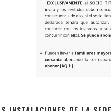
EXCLUSIVAMENTE
el
SOCIO TI
invita y los invitados deben concu
consecuencia de ello, si el socio tie
declarada tendrá que autorizar
concurrir con los invitados, a su
concurrir con ellos.
Se puede abona
Pueden llevar a
familiares mayore
cercanía
abonando lo correspond
abonar [
AQUÍ
]
AS INSTALACIONES DE LA SEDE