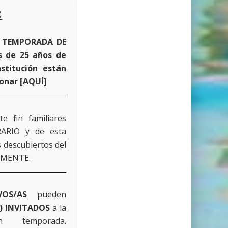
:
l
TEMPORADA DE
s de 25 años de
stitución están
bonar
[
AQUÍ
]
e fin familiares
ARIO y de esta
 descubiertos del
VAMENTE.
VOS/AS
pueden
3) INVITADOS
a la
 temporada.