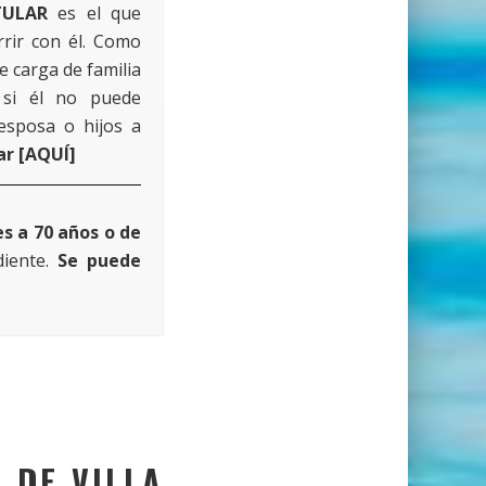
TULAR
es el que
rrir con él. Como
ne carga de familia
, si él no puede
 esposa o hijos a
r [
AQUÍ
]
s a 70 años o de
iente.
Se puede
 DE VILLA