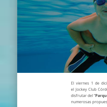
El viernes 1 de di
el Jockey Club Cór
disfrutar del “
Parqu
numerosas propuest