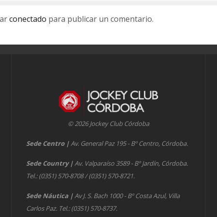
tar
conectado
para publicar un comentario.
© 2026 Jockey Club Córdoba
Sede Centro
|
Av. General Paz 195 - Bº Centro, Córdoba.
Sede Country
|
Av. Valparaíso 3589 - Bº Jardín, Córdoba.
Tel.: (0351) 570-8708 / (0351) 570-8721.
Sede Náutica
|
Av J. S. Bach 1000 - Bº Costa Azul, Villa
Carlos Paz. Tel.: (0351) 570-8737.