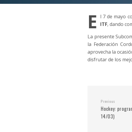
E
l 7 de mayo c
ITF
, dando com
La presente Subcomi
la Federación Cord
aprovecha la ocasión
disfrutar de los mej
Previous
Hockey: progra
14/03)