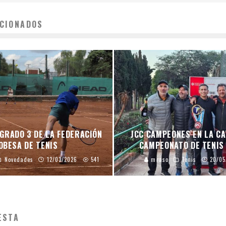
CIONADOS
GRADO 3 DE LA FEDERACIÓN
JCC CAMPEONES EN LA CA
OBESA DE TENIS
CAMPEONATO DE TENIS
Novedades
12/03/2026
541
mraso
Tenis
20/05
ESTA