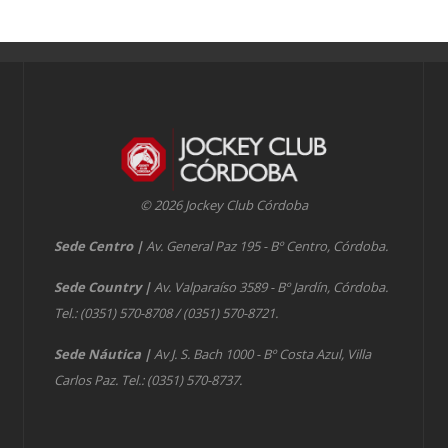
© 2026 Jockey Club Córdoba
Sede Centro
|
Av. General Paz 195 - Bº Centro, Córdoba.
Sede Country
|
Av. Valparaíso 3589 - Bº Jardín, Córdoba.
Tel.: (0351) 570-8708 / (0351) 570-8721.
Sede Náutica
|
Av J. S. Bach 1000 - Bº Costa Azul, Villa
Carlos Paz. Tel.: (0351) 570-8737.