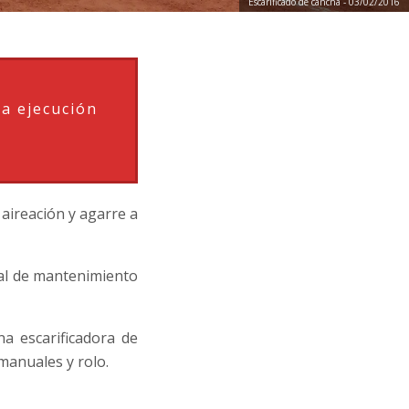
Escarificado de cancha - 03/02/2016
la ejecución
aireación y agarre a
ual de mantenimiento
na escarificadora de
manuales y rolo.