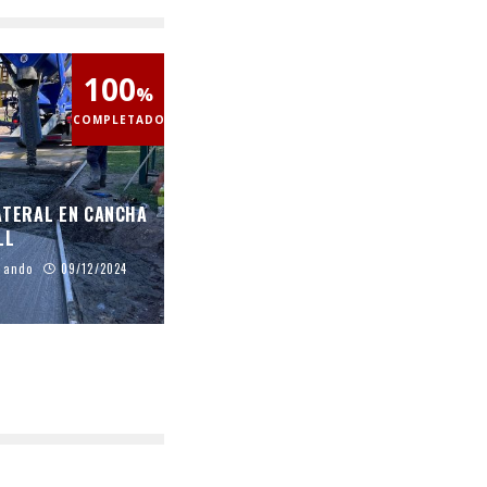
100
%
COMPLETADO
ATERAL EN CANCHA
LL
jando
09/12/2024