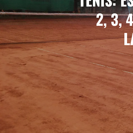
2, 3,
L