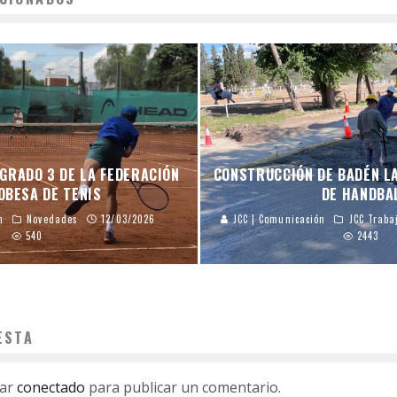
GRADO 3 DE LA FEDERACIÓN
CONSTRUCCIÓN DE BADÉN L
OBESA DE TENIS
DE HANDBA
n
Novedades
12/03/2026
JCC | Comunicación
JCC Traba
540
2443
ESTA
tar
conectado
para publicar un comentario.