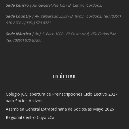
Sede Centro
|
Av. General Paz 195 - Bº Centro, Córdoba.
Sede Country
|
Av. Valparaíso 3589 - Bº Jardín, Córdoba. Tel.: (0351)
570-8708 / (0351) 570-8721.
Sede Náutica
|
Av J. S. Bach 1000 - Bº Costa Azul, Villa Carlos Paz.
Tel.: (0351) 570-8737.
LO ÚLTIMO
Colegio JCC: apertura de Preinscripciones Ciclo Lectivo 2027
para Socios Activos
Asamblea General Extraordinaria de Socios/as Mayo 2026
Regional Centro Cuyo «C»