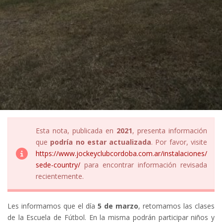
Esta nota, publicada en
2021
, presenta información
que
podría no estar actualizada
. Por favor, visite
https://www.jockeyclubcordoba.com.ar/instalaciones/
sede-country/
para encontrar información revisada
recientemente.
Les informamos que el día
5 de marzo
, retomamos las clases
de la Escuela de Fútbol. En la misma podrán participar niños y