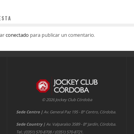
ESTA
tar
conectado
para publicar un comentario.
© 2026 Jockey Club Córdoba
Sede Centro
|
Av. General Paz 195 - Bº Centro, Córdoba.
Sede Country
|
Av. Valparaíso 3589 - Bº Jardín, Córdoba.
Tel.: (0351) 570-8708 / (0351) 570-8721.