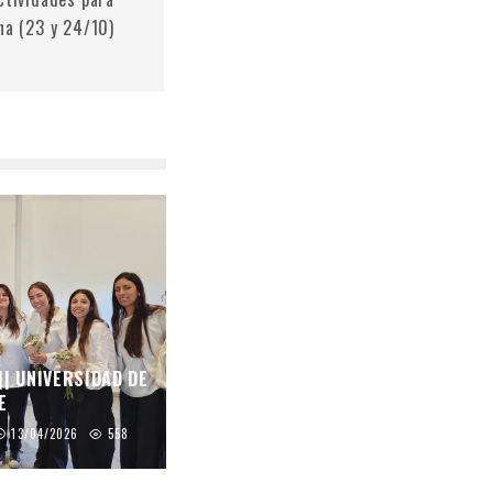
na (23 y 24/10)
|| UNIVERSIDAD DE
E
13/04/2026
558