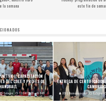
e la semana
este fin de sema
CIONADOS
ORTIVA || CAPACITACIÓN
ES DEL COLE Y PROFES DE
ENTREGA DE CERTIFICADOS 
HANDBALL
CAMBRIDG
Colegio
17/04/2026
849
JCC | Comunicación
Colegio