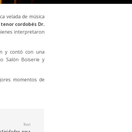
ica velada de música
 tenor cordobés Dr.
ienes interpretaron
ón y contó con una
co Salón Boiserie y
mejores momentos de
Next
ctividades para