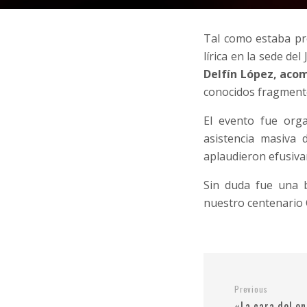
Tal como estaba pre
lírica en la sede de
Delfín López, aco
conocidos fragmento
El evento fue org
asistencia masiva 
aplaudieron efusiva
Sin duda fue una b
nuestro centenario 
Previous
«La cara del en