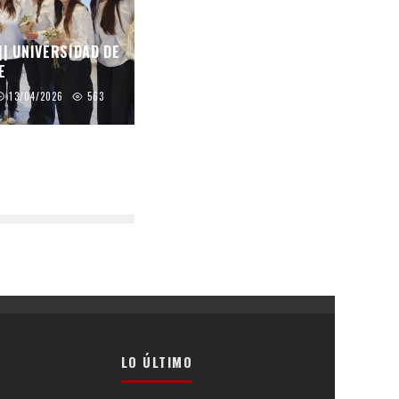
|| UNIVERSIDAD DE
E
13/04/2026
563
LO ÚLTIMO