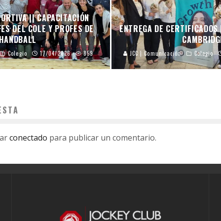
ORTIVA || CAPACITACIÓN
ES DEL COLE Y PROFES DE
ENTREGA DE CERTIFICADOS 
HANDBALL
CAMBRIDG
Colegio
17/04/2026
859
JCC | Comunicación
Colegio
ESTA
tar
conectado
para publicar un comentario.