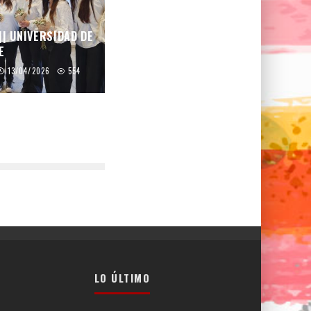
|| UNIVERSIDAD DE
E
13/04/2026
554
LO ÚLTIMO