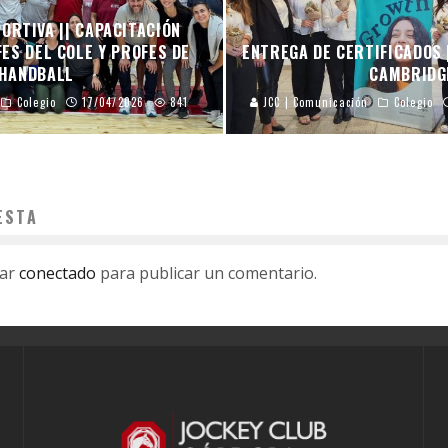
ORTIVA || CAPACITACIÓN
ES DEL COLE Y PROFES DE
ENTREGA DE CERTIFICADOS 
HANDBALL
CAMBRIDG
Colegio
17/04/2026
841
JCC | Comunicación
Colegio
ESTA
tar
conectado
para publicar un comentario.