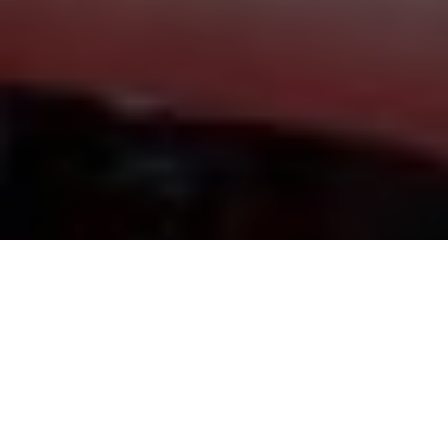
C
omo ya es habitual, les presentamos
el libro
recomendado de la semana
que, en esta ocasión,
será una obra que podrá encontrarse en nuestra
biblioteca móvil, actualmente, en la
Secretaría de Tenis
(Sede
Country) para disfrutar de un buen libro en nuestro parque
durante la temporada de verano. En esta ocasión, destacamos
a “
El cuaderno de Maya
”: «Tengo tatuado en la muñeca
izquierda el año en que murió mi Popo: 2005. En febrero