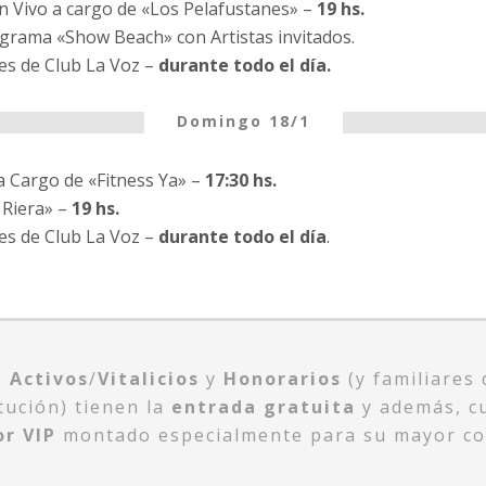
 Vivo a cargo de «Los Pelafustanes» –
19 hs.
grama «Show Beach» con Artistas invitados.
des de Club La Voz –
durante todo el día.
Domingo 18/1
 Cargo de «Fitness Ya» –
17:30 hs.
 Riera» –
19 hs.
es de Club La Voz –
durante todo el día
.
s
Activos
/
Vitalicios
y
Honorarios
(y familiares
itución) tienen la
entrada gratuita
y además, c
or VIP
montado especialmente para su mayor c