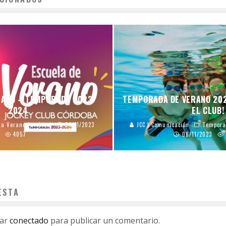
RANO – TEMPORADA 2023-
TEMPORADA DE VERANO 2023
2024
EL CLUB!
a Verano (archivo)
24/11/2023
JCC | Comunicación
Tempora
4057
08/11/2023
ESTA
tar
conectado
para publicar un comentario.