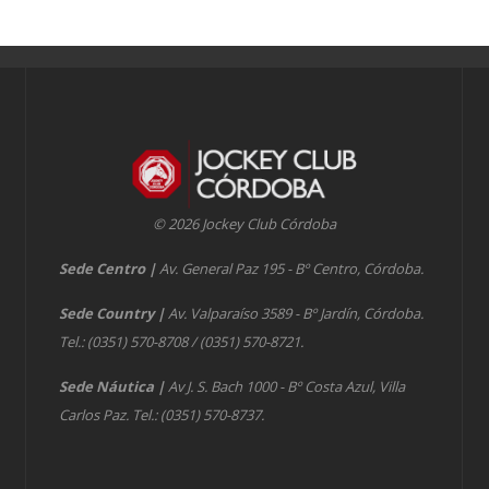
© 2026 Jockey Club Córdoba
Sede Centro
|
Av. General Paz 195 - Bº Centro, Córdoba.
Sede Country
|
Av. Valparaíso 3589 - Bº Jardín, Córdoba.
Tel.: (0351) 570-8708 / (0351) 570-8721.
Sede Náutica
|
Av J. S. Bach 1000 - Bº Costa Azul, Villa
Carlos Paz. Tel.: (0351) 570-8737.