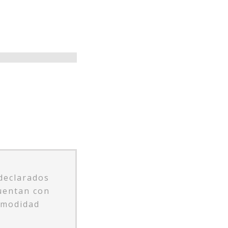
 declarados
uentan con
omodidad