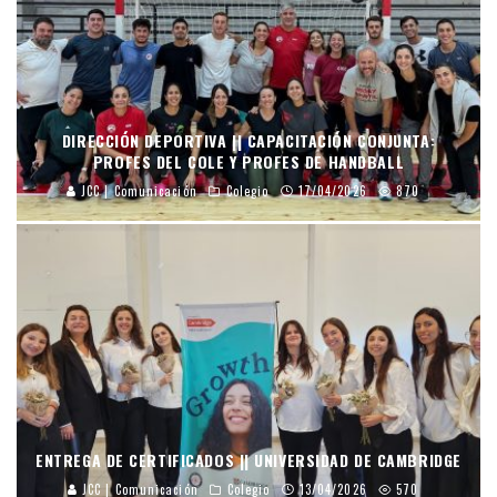
DIRECCIÓN DEPORTIVA || CAPACITACIÓN CONJUNTA:
PROFES DEL COLE Y PROFES DE HANDBALL
JCC | Comunicación
Colegio
17/04/2026
870
ENTREGA DE CERTIFICADOS || UNIVERSIDAD DE CAMBRIDGE
JCC | Comunicación
Colegio
13/04/2026
570