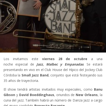
Los invitamos este
viernes 28 de octubre
a una
noche especial de
Jazz, Malbec y Empanadas
. Se estará
presentando en vivo en
el Club House del Hípico del Jockey Club
Córdoba la
Small Jazz Band
, conjunto que está festejando sus
35 años de trayectoria.
El show tendrá artistas invitados muy especiales, como
Banu
Gibson
y
David Boeddinghaus
, oriundos de
New Orleans
, la
cuna del jazz. También habrá un número de Danza Jazz a cargo
del grupo cordobés
Proyecto Rasante
.