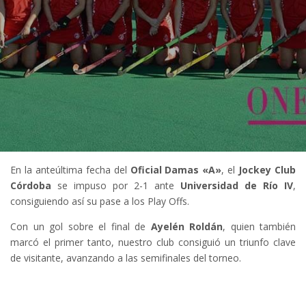
En la anteúltima fecha del
Oficial Damas «A»
, el
Jockey Club
Córdoba
se impuso por 2-1 ante
Universidad de Río IV
,
consiguiendo así su pase a los Play Offs.
Con un gol sobre el final de
Ayelén Roldán
, quien también
marcó el primer tanto, nuestro club consiguió un triunfo clave
de visitante, avanzando a las semifinales del torneo.