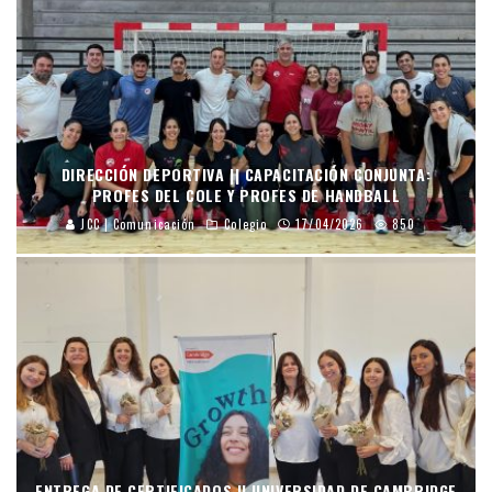
DIRECCIÓN DEPORTIVA || CAPACITACIÓN CONJUNTA:
PROFES DEL COLE Y PROFES DE HANDBALL
JCC | Comunicación
Colegio
17/04/2026
850
ENTREGA DE CERTIFICADOS || UNIVERSIDAD DE CAMBRIDGE