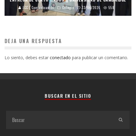
JCC | Comunicación
Colegio
13/04/2026
558
DEJA UNA RESPUESTA
Lo siento, debes estar
conectado
para publicar un comentario.
BUSCAR EN EL SITIO