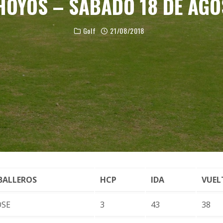
HOYOS – SÁBADO 18 DE AG
Golf
21/08/2018
BALLEROS
HCP
IDA
VUEL
OSE
3
43
38