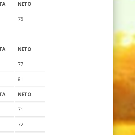
TA
NETO
76
TA
NETO
77
81
TA
NETO
71
72