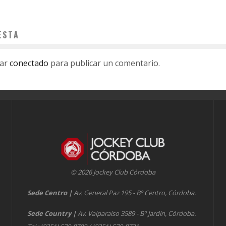
ESTA
tar
conectado
para publicar un comentario.
© 2026 Jockey Club Córdoba
Sede Centro
|
Av. General Paz 195 - Bº Centro, Córdoba.
Sede Country
|
Av. Valparaíso 3589 - Bº Jardín, Córdoba.