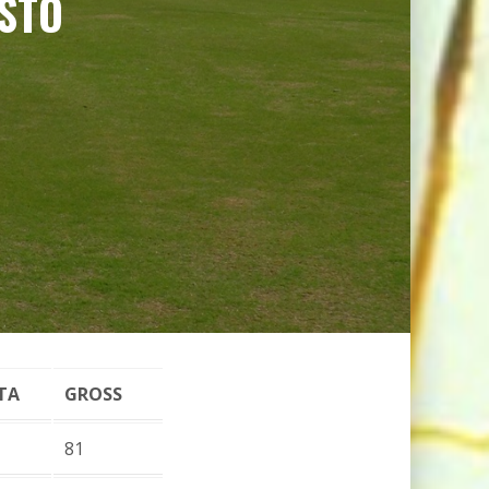
OSTO
TA
GROSS
81