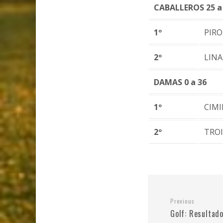
CABALLEROS 25 a
1º
PIR
2º
LIN
DAMAS 0 a 36
1º
CIMI
2º
TRO
Previous
Golf: Resultad