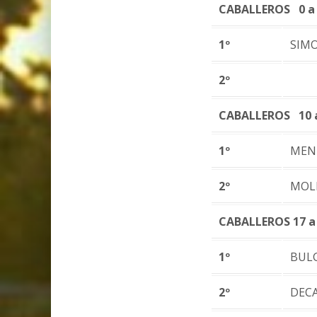
CABALLEROS 0 a
1º
SIM
2º
CABALLEROS 10 
1º
MEN
2º
MOL
CABALLEROS 17 a
1º
BULG
2º
DEC