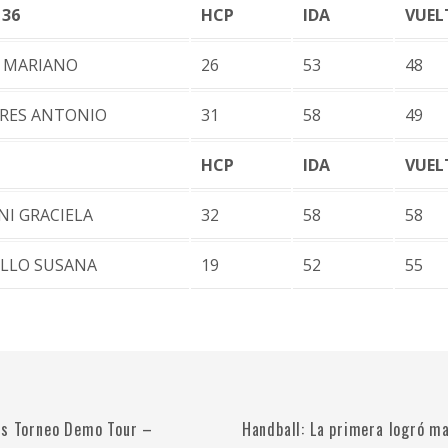
 36
HCP
IDA
VUEL
O MARIANO
26
53
48
ARES ANTONIO
31
58
49
HCP
IDA
VUEL
NI GRACIELA
32
58
58
ILLO SUSANA
19
52
55
os Torneo Demo Tour –
Handball: La primera logró ma