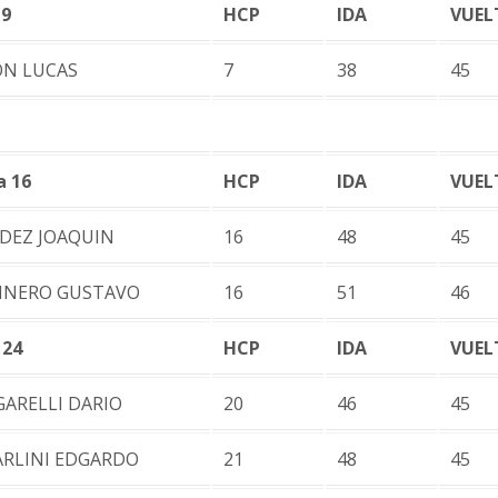
 9
HCP
IDA
VUEL
ON LUCAS
7
38
45
a 16
HCP
IDA
VUEL
DEZ JOAQUIN
16
48
45
INERO GUSTAVO
16
51
46
 24
HCP
IDA
VUEL
ARELLI DARIO
20
46
45
ARLINI EDGARDO
21
48
45