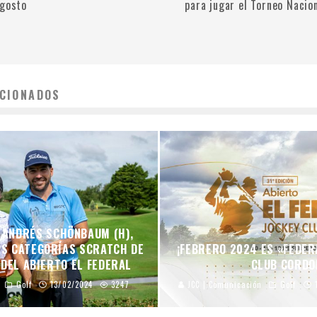
agosto
para jugar el Torneo Nacio
CIONADOS
Y ANDRÉS SCHÖNBAUM (H),
AS CATEGORÍAS SCRATCH DE
¡FEBRERO 2024 ES «FEDER
 DEL ABIERTO EL FEDERAL
CLUB CORDO
Golf
13/02/2024
3247
JCC | Comunicación
Golf