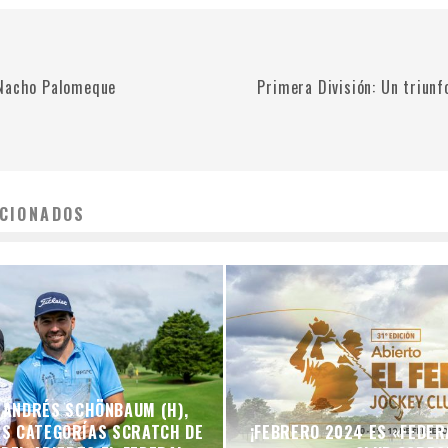
 Nacho Palomeque
Primera División: Un triunf
CIONADOS
Y ANDRÉS SCHÖNBAUM (H),
AS CATEGORÍAS SCRATCH DE
¡FEBRERO 2024 ES «FEDER