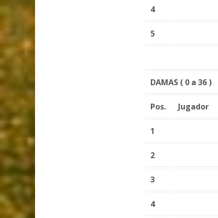
4
5
DAMAS ( 0 a 36 )
Pos.
Jugador
1
2
3
4