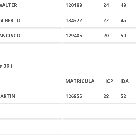
WALTER
120189
24
49
ALBERTO
134372
22
46
ANCISCO
129405
20
50
 36 )
MATRICULA
HCP
IDA
MARTIN
126855
28
52