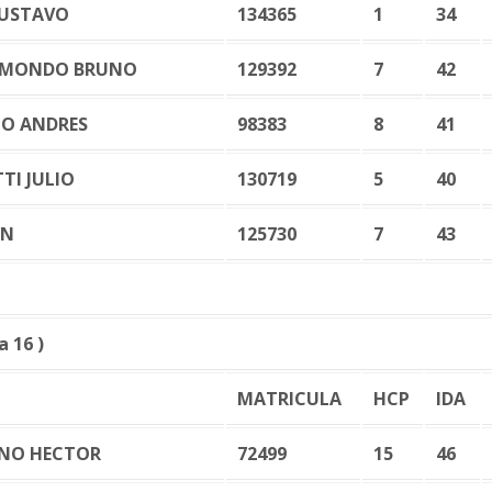
GUSTAVO
134365
1
34
MONDO BRUNO
129392
7
42
O ANDRES
98383
8
41
TI JULIO
130719
5
40
AN
125730
7
43
 16 )
MATRICULA
HCP
IDA
NO HECTOR
72499
15
46