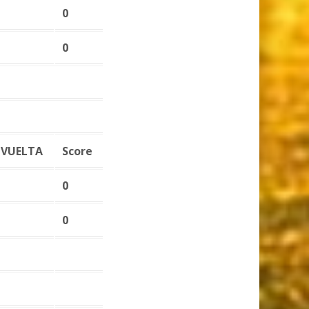
0
0
VUELTA
Score
0
0