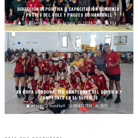
DIRECCIÓN DEPORTIVA || CAPACITACIÓN CONJUNTA:
PROFES DEL COLE Y PROFES DE HANDBALL
JCC | Comunicación
Colegio
17/04/2026
885
XII COPA CÓRDOBA: JCC CAMPEONAS DEL SÚPER 8 Y
CAMPEONES EN EL SÚPER 10
mraso
Handball
19/03/2024
2617