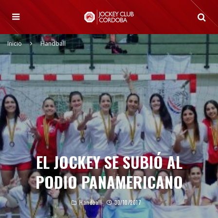
Inicio
Handball
EL JOCKEY SE SUBIÓ AL
PODIO PANAMERICANO
Handball
30/10/2017