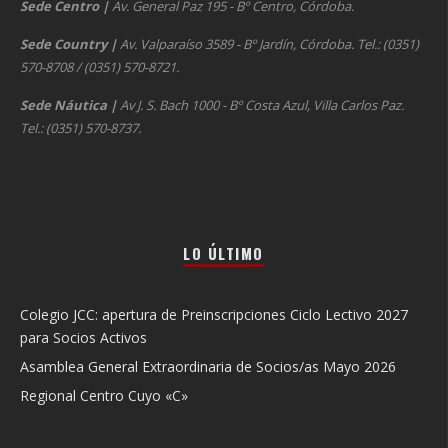
Sede Centro
|
Av. General Paz 195 - Bº Centro, Córdoba.
Sede Country
|
Av. Valparaíso 3589 - Bº Jardín, Córdoba. Tel.: (0351)
570-8708 / (0351) 570-8721.
Sede Náutica
|
Av J. S. Bach 1000 - Bº Costa Azul, Villa Carlos Paz.
Tel.: (0351) 570-8737.
LO ÚLTIMO
Colegio JCC: apertura de Preinscripciones Ciclo Lectivo 2027
para Socios Activos
Asamblea General Extraordinaria de Socios/as Mayo 2026
Regional Centro Cuyo «C»