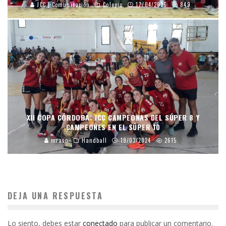
JCC | Comunicación
Colegio
17/04/2026
849
XII COPA CÓRDOBA: JCC CAMPEONAS DEL SÚPER 8 Y
CAMPEONES EN EL SÚPER 10
mraso
Handball
19/03/2024
2615
DEJA UNA RESPUESTA
Lo siento, debes estar
conectado
para publicar un comentario.