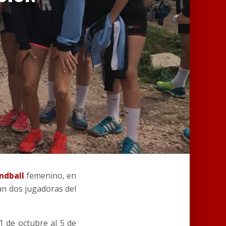
ndball
femenino, en
an dos jugadoras del
1 de octubre al 5 de