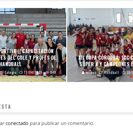
ORTIVA || CAPACITACIÓN
ES DEL COLE Y PROFES DE
XII COPA CÓRDOBA: JCC
HANDBALL
SÚPER 8 Y CAMPEONES E
Colegio
17/04/2026
849
mraso
Handball
19/
ESTA
tar
conectado
para publicar un comentario.