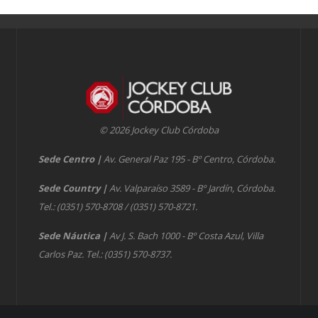
© 2026 Jockey Club Córdoba
Sede Centro
|
Av. General Paz 195 - Bº Centro, Córdoba.
Sede Country
|
Av. Valparaíso 3589 - Bº Jardín, Córdoba.
Tel.: (0351) 570-8708 / (0351) 570-8721.
Sede Náutica
|
Av J. S. Bach 1000 - Bº Costa Azul, Villa
Carlos Paz. Tel.: (0351) 570-8737.