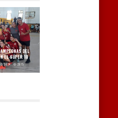
 CAMPEONAS DEL
N EL SÚPER 10
03/2024
2615