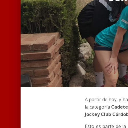
A partir de hoy, y h
la categoría
Cadete
Jockey Club Córdo
Esto es parte de la