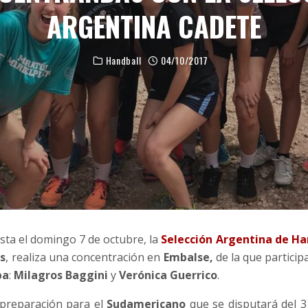
ARGENTINA CADETE
Handball
04/10/2017
asta el domingo 7 de octubre, la
Selección Argentina de Ha
s
, realiza una concentración en
Embalse,
de la que particip
ba
:
Milagros Baggini
y
Verónica Guerrico
.
 preparación para el
Sudamericano
que se disputará del 3