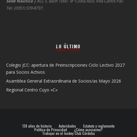
Sede Náutica
|
Av J. S. Bach 1000 - Bº Costa Azul, Villa Carlos Paz.
Tel.: (0351) 570-8737.
LO ÚLTIMO
Colegio JCC: apertura de Preinscripciones Ciclo Lectivo 2027
para Socios Activos
Asamblea General Extraordinaria de Socios/as Mayo 2026
Regional Centro Cuyo «C»
138 años de historia
Autoridades
Estatuto y reglamento
Política de Privacidad
¿Cómo asociarme?
Trabajar en el Jockey Club Córdoba