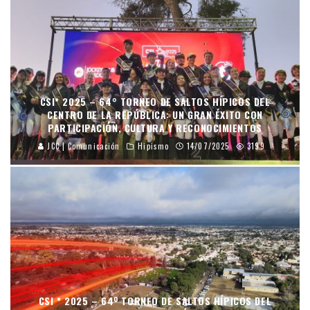
CSI* 2025 – 64° TORNEO DE SALTOS HÍPICOS DEL
CENTRO DE LA REPÚBLICA: UN GRAN ÉXITO CON
PARTICIPACIÓN, CULTURA Y RECONOCIMIENTOS
JCC | Comunicación
Hipismo
14/07/2025
3199
CSI * 2025 – 64º TORNEO DE SALTOS HÍPICOS DEL