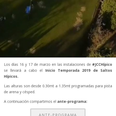
Los días 16 y 17 de marzo en las instalaciones de
#JCCHípico
se llevará a cabo el
Inicio Temporada 2019 de Saltos
Hípicos.
Las alturas son desde 0.30mt a 1.35mt programadas para pista
de arena y césped.
A continuación compartimos el
ante-programa:
ANTE-PROGRAMA