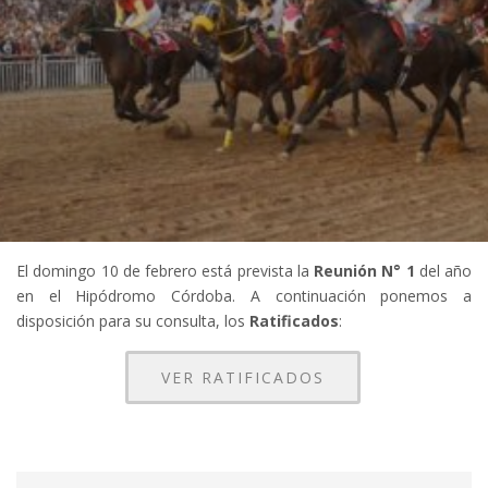
El domingo 10 de febrero está prevista la
Reunión N° 1
del año
en el Hipódromo Córdoba. A continuación ponemos a
disposición para su consulta, los
Ratificados
:
VER RATIFICADOS