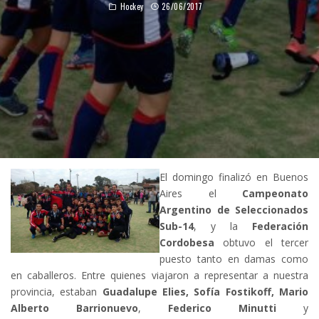
Hockey
26/06/2017
El domingo finalizó en Buenos
Aires el
Campeonato
Argentino de Seleccionados
Sub-14
, y la
Federación
Cordobesa
obtuvo el tercer
puesto tanto en damas como
en caballeros. Entre quienes viajaron a representar a nuestra
provincia, estaban
Guadalupe Elies,
Sofía Fostikoff,
Mario
Alberto Barrionuevo
,
Federico Minutti
y