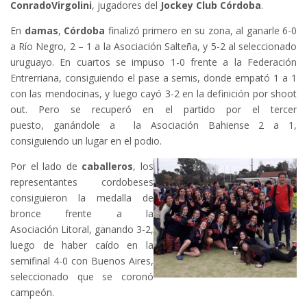
Conrado
Virgolini
, jugadores del
Jockey Club Córdoba
.
En
damas
,
Córdoba
finalizó primero en su zona, al ganarle 6-0
a Río Negro, 2 – 1 a la Asociación Salteña, y 5-2 al seleccionado
uruguayo. En cuartos se impuso 1-0 frente a la Federación
Entrerriana, consiguiendo el pase a semis, donde empató 1 a 1
con las mendocinas, y luego cayó 3-2 en la definición por shoot
out. Pero se recuperó en el partido por el tercer
puesto, ganándole a la Asociación Bahiense 2 a 1,
consiguiendo un lugar en el podio.
Por el lado de
caballeros
, los
representantes cordobeses
consiguieron la medalla de
bronce frente a la
Asociación Litoral, ganando 3-2,
luego de haber caído en la
semifinal 4-0 con Buenos Aires,
seleccionado que se coronó
campeón.