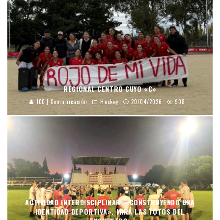
REGIONAL CENTRO CUYO «C»
JCC | Comunicación
Hockey
20/04/2026
908
ACTIVIDAD INTERDISCIPLINAR: «CONSTRUYENDO UNA
IDENTIDAD DEPORTIVA». MIRÁ LAS FOTOS DEL