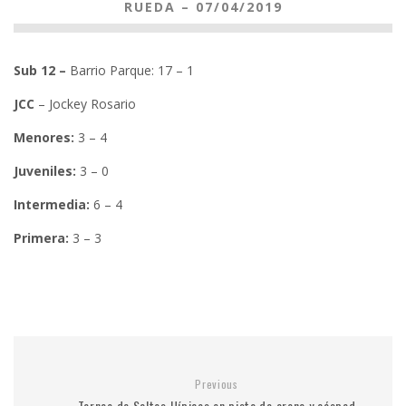
RUEDA – 07/04/2019
Sub 12 –
Barrio Parque: 17 – 1
JCC
– Jockey Rosario
Menores:
3 – 4
Juveniles:
3 – 0
Intermedia:
6 – 4
Primera:
3 – 3
Previous
Torneo de Saltos Hípicos en pista de arena y césped