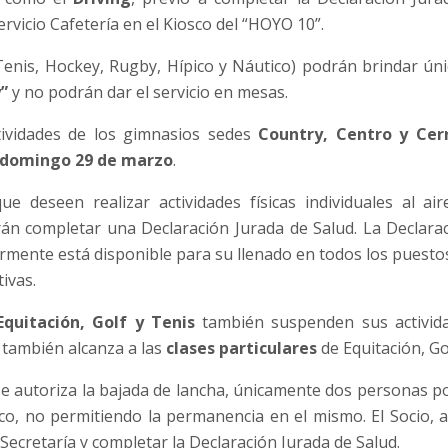
rvicio Cafetería en el Kiosco del “HOYO 10”.
enis, Hockey, Rugby, Hípico y Náutico) podrán brindar ún
”
y no podrán dar el servicio en mesas.
tividades de los gimnasios sedes
Country, Centro y Cer
domingo 29 de marzo
.
ue deseen realizar actividades físicas individuales al ai
rán completar una Declaración Jurada de Salud. La Declara
mente está disponible para su llenado en todos los puestos
tivas.
Equitación, Golf y Tenis
también suspenden sus activid
 también alcanza a las
clases particulares
de Equitación, Go
e autoriza la bajada de lancha, únicamente dos personas por
o, no permitiendo la permanencia en el mismo. El Socio, al
ecretaría y completar la Declaración Jurada de Salud.