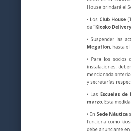
House brindará el Se
• Los
Club House
(T
de
“Kiosko Delivery
• Suspender las ac
Megatlon
, hasta el
• Para los socios q
instalaciones, debe
mencionada anterior
y secretarías respec
• Las
Escuelas de 
marzo
. Esta medida
• En
Sede Náutica
s
funciona como kiosc
debe anunciarse en S