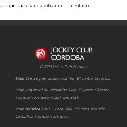
tar
conectado
para publicar un comentario.
© 2026 Jockey Club Córdoba
Sede Centro
|
Av. General Paz 195 - Bº Centro, Córdoba.
Sede Country
|
Av. Valparaíso 3589 - Bº Jardín, Córdoba.
Tel.: (0351) 570-8708 / (0351) 570-8721.
Sede Náutica
|
Av J. S. Bach 1000 - Bº Costa Azul, Villa
Carlos Paz. Tel.: (0351) 570-8737.