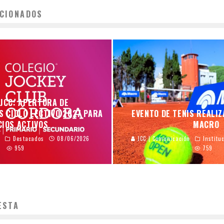
CIONADOS
 JCC: APERTURA DE
S CICLO LECTIVO 2027 PARA
EVENTO DE TENIS REALI
CIOS ACTIVOS
MACRO
n
Destacados
08/06/2026
JCC | Comunicación
Institu
959
759
ESTA