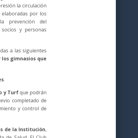
esión la circulación
 elaboradas por los
a prevención del
e socios y personas
adas a las siguientes
y los gimnasios que
es
.
o y Turf
que podrán
revio completado de
imiento y control de
s de la Institución
,
da de Salud. El Club