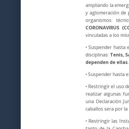
ampliando la emerge
y aglomeración de 
organismos técn
CORONAVIRUS (CO
vinculadas a los mis
• Suspender hasta 
disciplinas:
Tenis, S
dependen de ellas
.
• Suspender hasta el
• Restringir el uso d
realizar algunas f
una Declaración Jur
caballos sera por l
• Restringir las Ins
tanto de la Canch