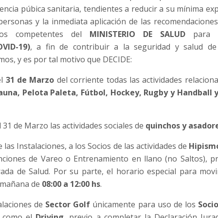
ncia púbica sanitaria, tendientes a reducir a su mínima expr
personas y la inmediata aplicación de las recomendaciones
icos competentes del
MINISTERIO DE SALUD
para l
VID-19)
, a fin de contribuir a la seguridad y salud d
mos, y es por tal motivo que DECIDE:
el
31 de Marzo
del corriente todas las actividades relacion
auna, Pelota Paleta, Fútbol, Hockey, Rugby y Handball 
 31 de Marzo las actividades sociales de
quinchos y asador
e las Instalaciones, a los Socios de las actividades de
Hipism
unciones de Vareo o Entrenamiento en llano (no Saltos), p
ada de Salud. Por su parte, el horario especial para mov
a mañana de
08:00 a 12:00 hs
.
talaciones de
Sector Golf
únicamente para uso de los
Socio
a como el
Driving
, previo a completar la Declaración Jura