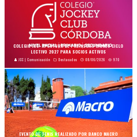
COLEGIO JCC: APERTURA DE PREINSCRIPCIONES CICLO
LECTIVO 2027 PARA SOCIOS ACTIVOS
JCC | Comunicación
Destacados
08/06/2026
970
EVENTO DE TENIS REALIZADO POR BANCO MACRO