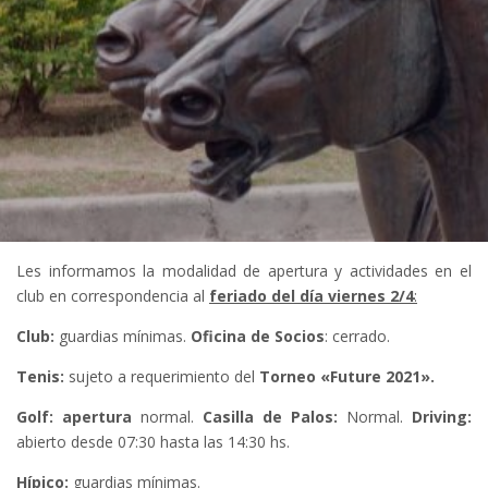
Les informamos la modalidad de apertura y actividades en el
club en correspondencia al
feriado del día viernes 2/4
:
Club
:
guardias mínimas.
Oficina de Socios
: cerrado.
Tenis:
sujeto a requerimiento del
Torneo «Future 2021».
Golf: apertura
normal.
Casilla de Palos:
Normal.
Driving:
abierto desde 07:30 hasta las 14:30 hs.
Hípico:
guardias mínimas.