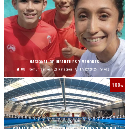
NACIONAL DE INFANTILES Y MENORES
JCC | Comunicación
Natación
17/12/2025
412
100
%
PILETA CUBIERTA SEDE COUNTRY: EL LUNES 3 DE JUNIO