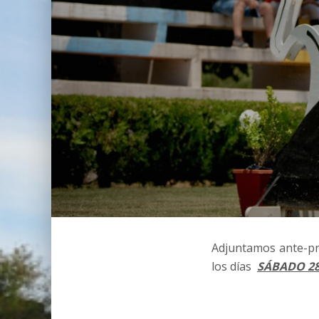
Adjuntamos ante-pr
los días
SÁBADO 2