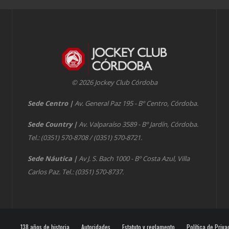
© 2026 Jockey Club Córdoba
Sede Centro
|
Av. General Paz 195 - Bº Centro, Córdoba.
Sede Country
|
Av. Valparaíso 3589 - Bº Jardín, Córdoba.
Tel.: (0351) 570-8708 / (0351) 570-8721.
Sede Náutica
|
Av J. S. Bach 1000 - Bº Costa Azul, Villa
Carlos Paz. Tel.: (0351) 570-8737.
138 años de historia
Autoridades
Estatuto y reglamento
Política de Priva