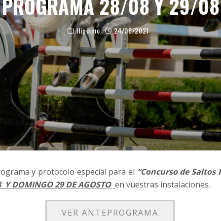
PROGRAMA 28/08 Y 29/08
Hipismo
24/08/2021
ograma y protocolo especial para el
“Concurso de Saltos 
8 Y DOMINGO 29 DE AGOSTO
en vuestras instalaciones.
VER ANTEPROGRAMA