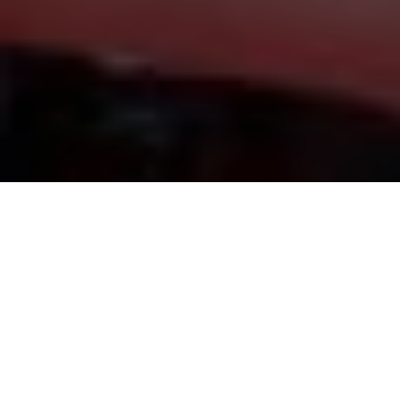
F
inalizamos la semana, con nuestra habitual sugerencia
literaria que amablemente nos hacen desde la biblioteca
de Sede Centro, Carlos Pellegrini.
En El mar color de vino -la
historia que da título a este
volumen de relatos-, el ingeniero
Bianchi, un italiano del norte,