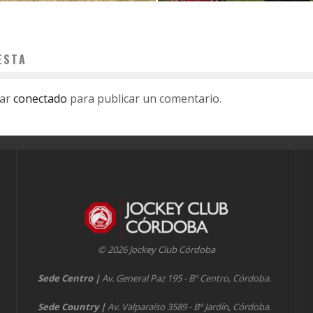
ESTA
tar
conectado
para publicar un comentario.
© 2026 Jockey Club Córdoba
Sede Centro
|
Av. General Paz 195 - Bº Centro, Córdoba.
Sede Country
|
Av. Valparaíso 3589 - Bº Jardín, Córdoba.