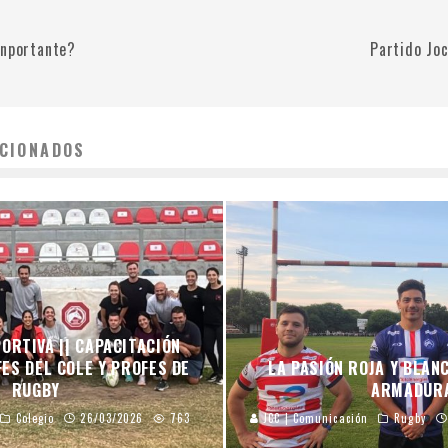
Inportante?
Partido Jo
CIONADOS
ORTIVA || CAPACITACIÓN
ES DEL COLE Y PROFES DE
LA PASIÓN ROJA Y BLAN
RUGBY
ARMADUR
Colegio
26/03/2026
763
JCC | Comunicación
Rugby