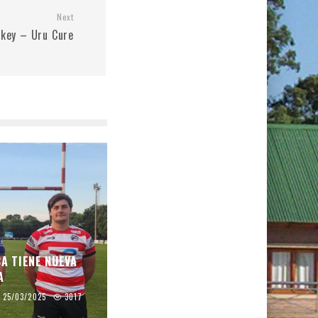
Next
ckey – Uru Cure
CA TIENE NUEVA
A
25/03/2025
3017