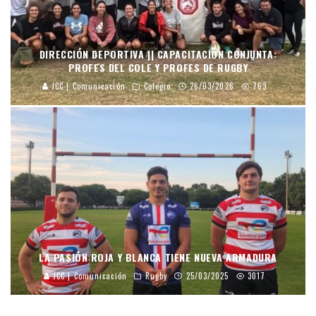
DIRECCIÓN DEPORTIVA || CAPACITACIÓN CONJUNTA:
PROFES DEL COLE Y PROFES DE RUGBY
JCC | Comunicación
Colegio
26/03/2026
763
LA PASIÓN ROJA Y BLANCA TIENE NUEVA ARMADURA
JCC | Comunicación
Rugby
25/03/2025
3017