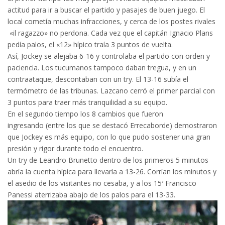
actitud para ir a buscar el partido y pasajes de buen juego. El
local cometía muchas infracciones, y cerca de los postes rivales
«il ragazzo» no perdona. Cada vez que el capitán Ignacio Plans
pedía palos, el «12» hípico traía 3 puntos de vuelta.
Así, Jockey se alejaba 6-16 y controlaba el partido con orden y
paciencia. Los tucumanos tampoco daban tregua, y en un
contraataque, descontaban con un try. El 13-16 subía el
termómetro de las tribunas. Lazcano cerró el primer parcial con
3 puntos para traer más tranquilidad a su equipo.
En el segundo tiempo los 8 cambios que fueron
ingresando (entre los que se destacó Errecaborde) demostraron
que Jockey es más equipo, con lo que pudo sostener una gran
presión y rigor durante todo el encuentro.
Un try de Leandro Brunetto dentro de los primeros 5 minutos
abría la cuenta hípica para llevarla a 13-26. Corrían los minutos y
el asedio de los visitantes no cesaba, y a los 15′ Francisco
Panessi aterrizaba abajo de los palos para el 13-33.