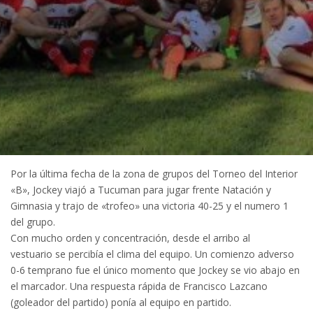
Por la última fecha de la zona de grupos del Torneo del Interior
«B», Jockey viajó a Tucuman para jugar frente Natación y
Gimnasia y trajo de «trofeo» una victoria 40-25 y el numero 1
del grupo.
Con mucho orden y concentración, desde el arribo al
vestuario se percibía el clima del equipo. Un comienzo adverso
0-6 temprano fue el único momento que Jockey se vio abajo en
el marcador. Una respuesta rápida de Francisco Lazcano
(goleador del partido) ponía al equipo en partido.