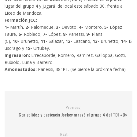
lugar del grupo 4 y jugará de local este sábado 30, frente a
Liceo de Mendoza.
Formación JCC:
1-
Martín,
2-
Palomeque,
3-
Devoto,
4-
Montero,
5-
López
Faure,
6-
Robledo,
7-
López,
8-
Panessi,
9-
Plans
(C),
10-
Brunetto,
11-
Salazar,
12-
Lazcano,
13-
Brunetto,
14-
B
usdrago y
15-
Urtubey.
Ingresaron:
Errecaborde, Romero, Ramirez, Galloppa, Gotti,
Rubiolo, Luna y Barreiro.
Amonestados:
Panessi, 38′ PT. (Se pierde la próxima fecha)
Previous
Con solidez y paciencia Jockey arrasó el grupo 4 del TDI «B»
Next