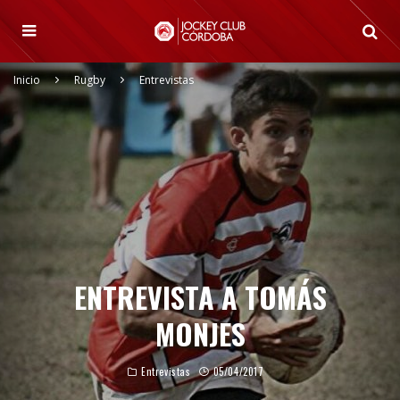
Inicio
Rugby
Entrevistas
ENTREVISTA A TOMÁS
MONJES
Entrevistas
05/04/2017