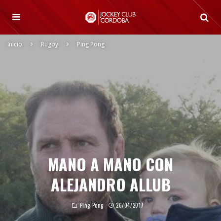
Inicio
Rugby
Ping Pong
MANO A MANO CON
ALEJANDRO ALLUB
Ping Pong
26/04/2017