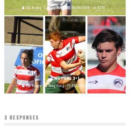
JCC Rugby
Ping Pong
20/09/2019
4378
PING PONG 3×1
JCC Rugby
Ping Pong
06/09/2019
2824
3 RESPONSES