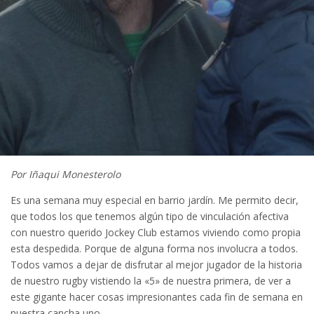
Por Iñaqui Monesterolo
Es una semana muy especial en barrio jardín. Me permito decir,
que todos los que tenemos algún tipo de vinculación afectiva
con nuestro querido Jockey Club estamos viviendo como propia
esta despedida. Porque de alguna forma nos involucra a todos.
Todos vamos a dejar de disfrutar al mejor jugador de la historia
de nuestro rugby vistiendo la «5» de nuestra primera, de ver a
este gigante hacer cosas impresionantes cada fin de semana en
nuestra cancha uno.