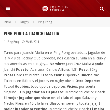
Inicio
Rugby
Ping Pong
PING PONG A JUANCHI MALLIA
Ping Pong
24/04/2014
Turno para Juanchi Mallia en el Ping Pong ovalado…. jugador de
la M-19 del Jockey Club Córdoba, nos cuenta su vida en el club y
sus anecdotas en el rugby….
Nombre:
Juan Cruz Mallia
Apodo:
Juanchi
Puesto:
Apertura- Centro
Altura:
1,81
Peso:
85kg
Profesión:
Estudiante
Estado Civil:
Disponible
Hincha de:
Talleres en futbol y el Jockey en rugby obvio!
Otro Deporte:
Futbol
Hobbies:
todo tipo de deportes
Vicios:
por suerte
ninguno…
Un jugador en tu puesto:
Marcelo “el chelo” Bosch
El mejor jugador que viste en el club:
el topo Salazar y
Nacho Plans en 15 y la larva Blasco en seven y tocata jajaj
El
mejor jugador argentino:
Marcelo “el chelo” Bosch
El mejor