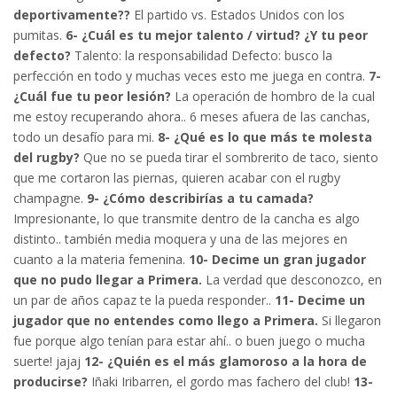
deportivamente??
El partido vs. Estados Unidos con los
pumitas.
6- ¿Cuál es tu mejor talento / virtud? ¿Y tu peor
defecto?
Talento: la responsabilidad Defecto: busco la
perfección en todo y muchas veces esto me juega en contra.
7-
¿Cuál fue tu peor lesión?
La operación de hombro de la cual
me estoy recuperando ahora.. 6 meses afuera de las canchas,
todo un desafío para mi.
8- ¿Qué es lo que más te molesta
del rugby?
Que no se pueda tirar el sombrerito de taco, siento
que me cortaron las piernas, quieren acabar con el rugby
champagne.
9- ¿Cómo describirías a tu camada?
Impresionante, lo que transmite dentro de la cancha es algo
distinto.. también media moquera y una de las mejores en
cuanto a la materia femenina.
10- Decime un gran jugador
que no pudo llegar a Primera.
La verdad que desconozco, en
un par de años capaz te la pueda responder..
11- Decime un
jugador que no entendes como llego a Primera.
Si llegaron
fue porque algo tenían para estar ahí.. o buen juego o mucha
suerte! jajaj
12- ¿Quién es el más glamoroso a la hora de
producirse?
Iñaki Iribarren, el gordo mas fachero del club!
13-