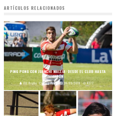
ARTÍCULOS RELACIONADOS
PING PONG CON JUANCHI MALLÍA: DESDE EL CLUB HASTA
JAPÓN
JCC Rugby
Ping Pong
20/09/2019
4377