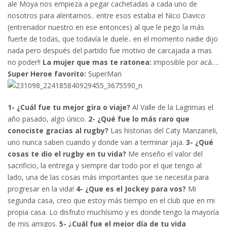
ale Moya nos empieza a pegar cachetadas a cada uno de
nosotros para alentarnos.. entre esos estaba el Nico Davico
(entrenador nuestro en ese entonces) al que le pego la más
fuerte de todas, que todavía le duele.. en el momento nadie dijo
nada pero después del partido fue motivo de carcajada a mas
no poder!!
La mujer que mas te ratonea:
imposible por acá….
Super Heroe favorito:
SuperMan
1- ¿Cuál fue tu mejor gira o viaje?
Al Valle de la Lagrimas el
año pasado, algo único.
2- ¿Qué fue lo más raro que
conociste gracias al rugby?
Las historias del Caty Manzaneli,
uno nunca saben cuando y donde van a terminar jaja.
3- ¿Qué
cosas te dio el rugby en tu vida?
Me enseño el valor del
sacrificio, la entrega y siempre dar todo por el que tengo al
lado, una de las cosas más importantes que se necesita para
progresar en la vida!
4- ¿Que es el Jockey para vos?
Mi
segunda casa, creo que estoy más tiempo en el club que en mi
propia casa. Lo disfruto muchísimo y es donde tengo la mayoría
de mis amigos.
5- ¿Cuál fue el mejor día de tu vida