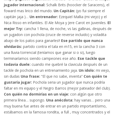
jugador internacional:
Schalk Brits (hoocker de Saracens), el
foward mas lirico del mundo.
Un Capitán:
(yo fui siempre el
capitán jaja )…
Un entrenador:
Ezequiel Mallia (mi viejo) y el
Nica Risso en infantiles. El Ale Moya y Jere Carot en Juveniles.
El
mejor Try:
cancha 1 llena, de noche, vs las gallinas, después de
un jugadon con pochola (cruce de reverse incluido) y voladita
abajo de los palos para ganarles!!
Ese partido que nunca
olvidarás:
partido contra el tala en m15, en la cancha 3 con
una lluvia torrencial (teníamos que ganar si o si), luego
terminaríamos siendo campeones ese año.
Ese tackle que
todavia duele:
cuando me quebré la clavicula después de un
tackle de pochola en un entrenamiento jaja.
Un idolo:
mi viejo,
sin dudas
Una frase:
“El que no sabe, inventa”
Con quién te
gustaría jugar:
Pochola seria un jugador que nunca podría
faltar en mi equipo y el Negro Barros (mejor pateador del club).
Con quién no dormirías en un viaje:
con algún que otro
primera línea… supongo.
Una anécdota:
hay varias… pero una
muy buena fue antes de entrar en un partido importantísimo,
estábamos en la famosa rondita, a full , muy concentrados y el