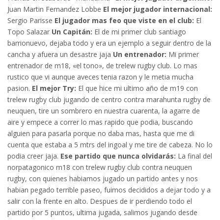
Juan Martin Fernandez Lobbe
El mejor jugador internacional:
Sergio Parisse
El jugador mas feo que viste en el club:
El
Topo Salazar
Un Capitán:
El de mi primer club santiago
barrionuevo, dejaba todo y era un ejemplo a seguir dentro de la
cancha y afuera un desastre jaja
Un entrenador:
Mi primer
entrenador de m18, «el tono», de trelew rugby club. Lo mas
rustico que vi aunque aveces tenia razon y le metia mucha
pasion.
El mejor Try:
El que hice mi ultimo año de m19 con
trelew rugby club jugando de centro contra marahunta rugby de
neuquen, tire un sombrero en nuestra cuarenta, la agarre de
aire y empece a correr lo mas rapido que podia, buscando
alguien para pasarla porque no daba mas, hasta que me di
cuenta que estaba a 5 mtrs del ingoal y me tire de cabeza. No lo
podia creer jaja.
Ese partido que nunca olvidarás:
La final del
norpatagonico m18 con trelew rugby club contra neuquen
rugby, con quienes habiamos jugado un partido antes y nos
habian pegado terrible paseo, fuimos decididos a dejar todo y a
salir con la frente en alto. Despues de ir perdiendo todo el
partido por 5 puntos, ultima jugada, salimos jugando desde