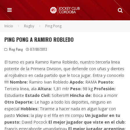
Inicio
Rugby
Ping Pong
PING PONG A RAMIRO ROBLEDO
Ping Pong
07/08/2013
El turno es para Ramiro Rama Robledo, nuestro tercerla linea
potente de la Primera Division, que defiende con uñas y dientes
al rojibalnco en cada partido que le toca jugar. Entra y conocelo
!!!!!
Nombre:
Ramiro Ivan Robledo
Apodo:
RAMA
Puesto:
Tercera linea, ala
Altura:
1,81 mtr
Peso:
98 kg
Profesión:
Estudiante
Estado Civil:
Soltero!!!!
Hincha de:
Boca a morir
Otro Deporte:
Le hago a todo los deportes, ninguno en
especial
Hobbies:
Tirarme a hacer nada en algun lugar con
pasto
Vicios:
la play o el fifa en mi compu
Un jugador en tu
puesto:
David Pocock
El mejor jugador que viste en el club:
Francis errecaborde «mandarina»
El mejor jugador argentino: