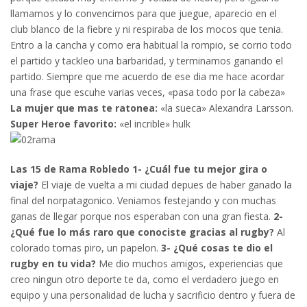
llamamos y lo convencimos para que juegue, aparecio en el
club blanco de la fiebre y ni respiraba de los mocos que tenia.
Entro a la cancha y como era habitual la rompio, se corrio todo
el partido y tackleo una barbaridad, y terminamos ganando el
partido. Siempre que me acuerdo de ese dia me hace acordar
una frase que escuhe varias veces, «pasa todo por la cabeza»
La mujer que mas te ratonea:
«la sueca» Alexandra Larsson.
Super Heroe favorito:
«el incrible» hulk
Las 15 de Rama Robledo
1- ¿Cuál fue tu mejor gira o
viaje?
El viaje de vuelta a mi ciudad depues de haber ganado la
final del norpatagonico. Veniamos festejando y con muchas
ganas de llegar porque nos esperaban con una gran fiesta.
2-
¿Qué fue lo más raro que conociste gracias al rugby?
Al
colorado tomas piro, un papelon.
3- ¿Qué cosas te dio el
rugby en tu vida?
Me dio muchos amigos, experiencias que
creo ningun otro deporte te da, como el verdadero juego en
equipo y una personalidad de lucha y sacrificio dentro y fuera de