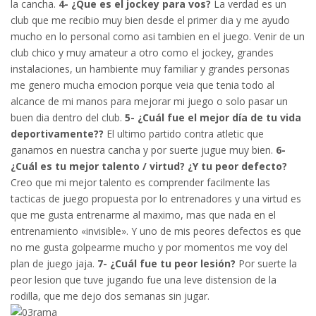
la cancha.
4- ¿Que es el jockey para vos?
La verdad es un
club que me recibio muy bien desde el primer dia y me ayudo
mucho en lo personal como asi tambien en el juego. Venir de un
club chico y muy amateur a otro como el jockey, grandes
instalaciones, un hambiente muy familiar y grandes personas
me genero mucha emocion porque veia que tenia todo al
alcance de mi manos para mejorar mi juego o solo pasar un
buen dia dentro del club.
5- ¿Cuál fue el mejor día de tu vida
deportivamente??
El ultimo partido contra atletic que
ganamos en nuestra cancha y por suerte jugue muy bien.
6-
¿Cuál es tu mejor talento / virtud? ¿Y tu peor defecto?
Creo que mi mejor talento es comprender facilmente las
tacticas de juego propuesta por lo entrenadores y una virtud es
que me gusta entrenarme al maximo, mas que nada en el
entrenamiento «invisible». Y uno de mis peores defectos es que
no me gusta golpearme mucho y por momentos me voy del
plan de juego jaja.
7- ¿Cuál fue tu peor lesión?
Por suerte la
peor lesion que tuve jugando fue una leve distension de la
rodilla, que me dejo dos semanas sin jugar.