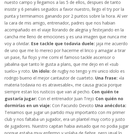
nuesto campo y llegamos a las 5 de ellos, despues de tanto
insistir y 6 penales seguidos a favor nuestro, llego el try por la
punta y terminamos ganando por 2 puntos sobre la hora. Al ver
la cara de mis amigo, entrenador, padres que nos habian
acompañado en el viaje llorando de alegria y festejando en la
cancha me lleno de emociones y es una imagen que nunca me
voy a olvidar.
Ese tackle que todavia duele:
jaja me acuerdo
de uno que me lo mereci por hacerme el lirico y amagar a tirar
un pase, fui flojo y me comi el famoso tackle ascensor o
jabalina que tanto le gusta a plans, que me dejo en el «sub
suelo» y roto.
Un idolo:
de rugby no tengo y mi unico idolo es
rodrigo bueno el mejor cantautor de cuarteto.
Una frase:
«la
materia todavia no es atravesable», me causa gracia porque
siempre estan los rusticos que van al pecho.
Con quién te
gustaría jugar:
Con el entrenador Juan Trejo
Con quién no
dormirías en un viaje:
Con Facundo Devoto
Una anécdota:
Teniamos que jugar un partido muy importanto con mi primer
club y nos faltaba un jugador, era un plantel muy corto y justo
de jugadores. Nuestro capitan habia avisado que no podia jugar
porque estaba muy enfermo y volaba de fiebre, pero igual lo