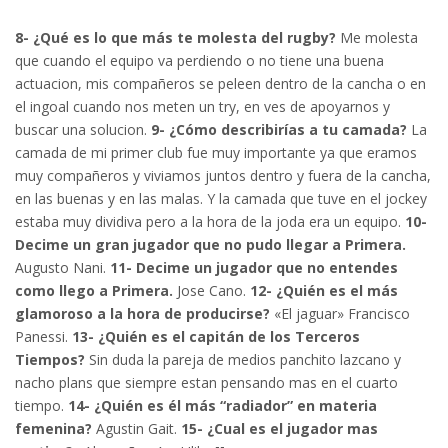
8- ¿Qué es lo que más te molesta del rugby?
Me molesta
que cuando el equipo va perdiendo o no tiene una buena
actuacion, mis compañeros se peleen dentro de la cancha o en
el ingoal cuando nos meten un try, en ves de apoyarnos y
buscar una solucion.
9- ¿Cómo describirías a tu camada?
La
camada de mi primer club fue muy importante ya que eramos
muy compañeros y viviamos juntos dentro y fuera de la cancha,
en las buenas y en las malas. Y la camada que tuve en el jockey
estaba muy dividiva pero a la hora de la joda era un equipo.
10-
Decime un gran jugador que no pudo llegar a Primera.
Augusto Nani.
11- Decime un jugador que no entendes
como llego a Primera.
Jose Cano.
12- ¿Quién es el más
glamoroso a la hora de producirse?
«El jaguar» Francisco
Panessi.
13- ¿Quién es el capitán de los Terceros
Tiempos?
Sin duda la pareja de medios panchito lazcano y
nacho plans que siempre estan pensando mas en el cuarto
tiempo.
14- ¿Quién es él más “radiador” en materia
femenina?
Agustin Gait.
15- ¿Cual es el jugador mas