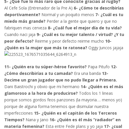
5- ¿Qué fue lo más raro que conociste gracias al rugby?
Al Cefe Sola (Entrenador de la Pre A)
6- ¿Cómo te describirías
deportivamente?
Normal y un poquito menos
7- ¿Cuál es tu
miedo más grande?
Perder a la gente que quiero y que no
fabriquen mas cerveza
8- ¿Cuál fue el mejor día de tu vida?
Cuando naci jaja
9- ¿Cuál es tu mejor talento / virtud? ¿Y tu
peor defecto?
Reirme y peor defecto reirme mucho
10-
¿Quién es la mujer que más te ratonea?
Oggy Juncos jajaja
11- ¿Quién era tu súper-héroe favorito?
Papa Pitufo
12-
¿Cómo describirías a tu camada?
Era una banda
13-
Decime un gran jugador que no pudo llegar a Primera.
Dani Baistrochi y obvio que mi hermano
14- ¿Quién es el más
glamoroso a la hora de producirse?
Todos los 1 lineas
porque somos gordos feos panzones (la mayoria…. menos yo)
porque de alguna forma tenemos que disimular nuestra
imperfecciones
15- ¿Quién es el capitán de los Terceros
Tiempos?
Nana y Jano
16- ¿Quién es él más “radiador” en
materia femenina?
Esta entre Fede plans y yo jaja
17- ¿cual