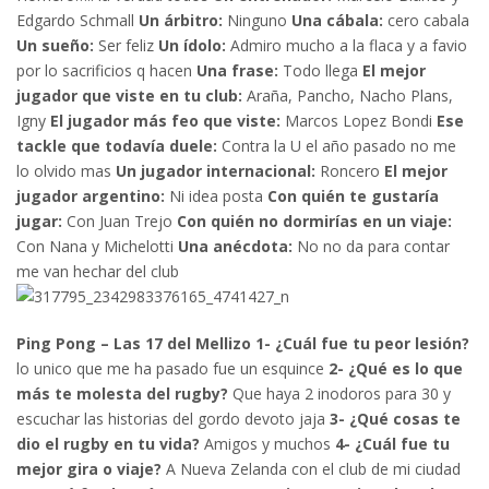
Edgardo Schmall
Un árbitro:
Ninguno
Una cábala:
cero cabala
Un sueño:
Ser feliz
Un ídolo:
Admiro mucho a la flaca y a favio
por lo sacrificios q hacen
Una frase:
Todo llega
El mejor
jugador que viste en tu club:
Araña, Pancho, Nacho Plans,
Igny
El jugador más feo que viste:
Marcos Lopez Bondi
Ese
tackle que todavía duele:
Contra la U el año pasado no me
lo olvido mas
Un jugador internacional:
Roncero
El mejor
jugador argentino:
Ni idea posta
Con quién te gustaría
jugar:
Con Juan Trejo
Con quién no dormirías en un viaje:
Con Nana y Michelotti
Una anécdota:
No no da para contar
me van hechar del club
Ping Pong – Las 17 del Mellizo
1- ¿Cuál fue tu peor lesión?
lo unico que me ha pasado fue un esquince
2- ¿Qué es lo que
más te molesta del rugby?
Que haya 2 inodoros para 30 y
escuchar las historias del gordo devoto jaja
3- ¿Qué cosas te
dio el rugby en tu vida?
Amigos y muchos
4- ¿Cuál fue tu
mejor gira o viaje?
A Nueva Zelanda con el club de mi ciudad