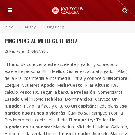
Inicio
Rugby
Ping Pong
PING PONG AL MELLI GUTIERREZ
Ping Pong
04/07/2013
El turno de conocer a este excelente jugador y sobretodo
excelente persona !!!!! El Mellizo Gutierrez, actual jugador (Pilar)
de la Pre-Intermedia e Intermedia. Entra y conocelo !!!!
Nombre:
Ezequiel Gutierrez
Apodo:
Melli
Puesto:
Pilar
Altura:
1.80
calculo
Peso:
105 segun la bascula
Profesión:
Comerciante
Estado Civil:
Novio
Hobbies:
Dormir
Vicios:
Cerveza
Un
jugador:
Favio, la flaca y el turco
Un capitán:
Fede plans
Ese
partido que nunca olvidarás:
Cuando sali campeon con la
Pre-Intermedia contra el atlhetic
El mejor try:
Todos
Un
jugador en tu puesto:
Mandarina, Michelotti, Mono Gallardo,
Homero….. la verdad todos
Un entrenador:
Marcelo Blanco y