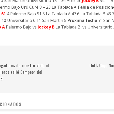
0 San Martín Universitario 15 – 36 Athletic
Jockey B
34 – 15
lermo Bajo Urú Curé 8 – 23 La Tablada A
Tabla de Posicion
 61
4 Palermo Bajo 51 5 La Tablada A 47 6 La Tablada B 43 7
9 10 Universitario 6 11 San Martín 5
Próxima fecha 7°
San M
y A
Palermo Bajo vs
Jockey B
La Tablada B vs Universitario A
ugadores de nuestro club, el
Golf: Copa N
lleros salió Campeón del
18
CIONADOS