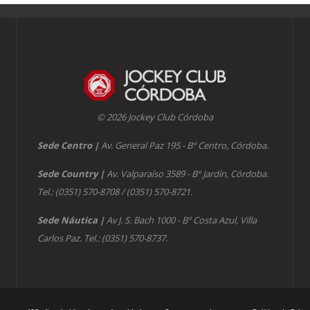
© 2026 Jockey Club Córdoba
Sede Centro
|
Av. General Paz 195 - Bº Centro, Córdoba.
Sede Country
|
Av. Valparaíso 3589 - Bº Jardín, Córdoba.
Tel.: (0351) 570-8708 / (0351) 570-8721.
Sede Náutica
|
Av J. S. Bach 1000 - Bº Costa Azul, Villa
Carlos Paz. Tel.: (0351) 570-8737.