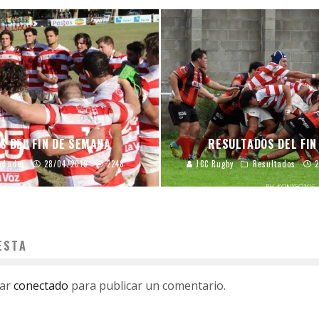
S DEL FIN DE SEMANA
RESULTADOS DEL FIN
edades
28/04/2019
2248
JCC Rugby
Resultados
2
ESTA
tar
conectado
para publicar un comentario.