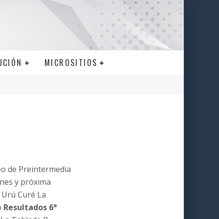
UCIÓN
MICROSITIOS
eo de Preintermedia
ones y próxima
1 Urú Curé La
o
Resultados 6°