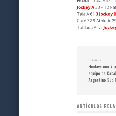
Fecha
Tala B47 – 1
Jockey A
33 – 12 Pa
Tala A 61
3 Jockey B
Curé 32 9 Athletic 2
Tablada A vs
Jocke
Previous
Hockey: con 7 j
equipo de Caba
Argentino Sub 
ARTÍCULOS RELA