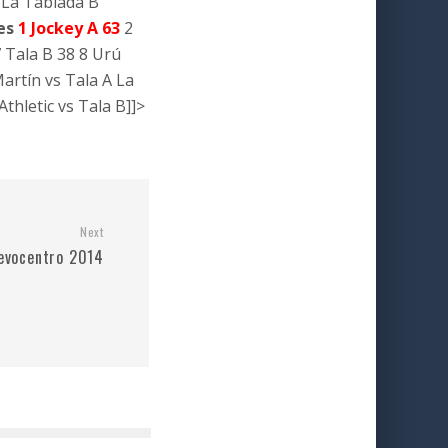
 La Tablada B
es
1 Jockey A 63
2
 Tala B 38 8 Urú
artín vs Tala A La
thletic vs Tala B]]>
Next
uevocentro 2014