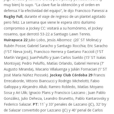
muy bien) lo suyo. “La clave fue la obtención y el orden en
defensa.Y la efectividad del equipo”, le dijo Francisco Panessi a
Rugby Full
, durante el viaje de regreso de un plantel agotado
pero feliz. La semana que viene le espera otro durísimo
compromiso a Jockey CC: visitará a su homónimo, el Jockey
rosarino, que derrotó 53-22 a Santiago Lawn Tennis.
Huirapuca 22
Julio Lobo, Jesús Albornoz (20´ ST Molina) y
Rubén Posse; Gabriel Saracho y Santiago Rocchia; Eric Saracho
(1′ST Nieva José), Francisco Herrera y Gaetano Faccioli (1′ST
Martín Vargas); JuanPeluffo y Juan Carlos Sueldo (15′ ST Isaías
Montoya); Pedro Peluffo, Matías Orlando, Gabriel Herrera (7′
Augusto Miranda), Macario Villaluenga y Julián Fornaciari (1′ ST
José María Núñez Piossek).
Jockey Club Córdoba 29
Francis
Errecaborde, Vittorio Biancucci y Rodrigo Michelotti; Fabio
Galloppa y Alejandro Allub; Ramiro Robledo, Matías Moyano
Sosa y Ari Ulik; Ignacio Plans y Francisco Lazcano ; Juan Pablo
González, Julio Deheza, Leandro Brunetto, Pablo Kantarovsky y
Federico Salazar.
PT:
11´ y 33′ penales de Lazcano (JC), 32′ try
de Salazar convertido por Lazcano (JC) y 40′ penal de Carlos