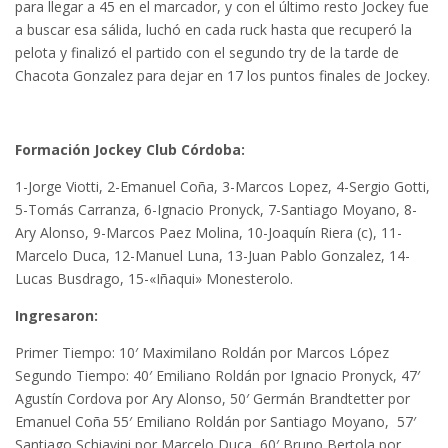
para llegar a 45 en el marcador, y con el último resto Jockey fue
a buscar esa sálida, luchó en cada ruck hasta que recuperó la
pelota y finalizó el partido con el segundo try de la tarde de
Chacota Gonzalez para dejar en 17 los puntos finales de Jockey.
Formación Jockey Club Córdoba:
1-Jorge Viotti, 2-Emanuel Coña, 3-Marcos Lopez, 4-Sergio Gotti,
5-Tomás Carranza, 6-Ignacio Pronyck, 7-Santiago Moyano, 8-
Ary Alonso, 9-Marcos Paez Molina, 10-Joaquín Riera (c), 11-
Marcelo Duca, 12-Manuel Luna, 13-Juan Pablo Gonzalez, 14-
Lucas Busdrago, 15-«Iñaqui» Monesterolo.
Ingresaron:
Primer Tiempo: 10′ Maximilano Roldán por Marcos López
Segundo Tiempo: 40′ Emiliano Roldán por Ignacio Pronyck, 47′
Agustín Cordova por Ary Alonso, 50′ Germán Brandtetter por
Emanuel Coña 55′ Emiliano Roldán por Santiago Moyano, 57′
Santiago Schiavini por Marcelo Duca, 60′ Bruno Bertola por