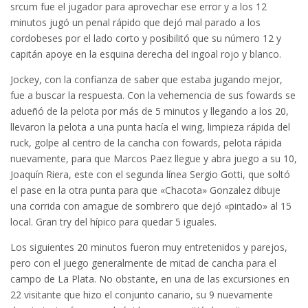
srcum fue el jugador para aprovechar ese error y a los 12
minutos jugó un penal rápido que dejó mal parado a los
cordobeses por el lado corto y posibilitó que su número 12 y
capitán apoye en la esquina derecha del ingoal rojo y blanco.
Jockey, con la confianza de saber que estaba jugando mejor,
fue a buscar la respuesta. Con la vehemencia de sus fowards se
adueñó de la pelota por más de 5 minutos y llegando a los 20,
llevaron la pelota a una punta hacía el wing, limpieza rápida del
ruck, golpe al centro de la cancha con fowards, pelota rápida
nuevamente, para que Marcos Paez llegue y abra juego a su 10,
Joaquín Riera, este con el segunda línea Sergio Gotti, que soltó
el pase en la otra punta para que «Chacota» Gonzalez dibuje
una corrida con amague de sombrero que dejó «pintado» al 15
local. Gran try del hípico para quedar 5 iguales.
Los siguientes 20 minutos fueron muy entretenidos y parejos,
pero con el juego generalmente de mitad de cancha para el
campo de La Plata. No obstante, en una de las excursiones en
22 visitante que hizo el conjunto canario, su 9 nuevamente