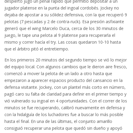
despierto jugó un penal rápido que permitió depositar a un
jugador platense en la punta del ingoal cordobés. Jockey no
dejaba de apostar a su sólidez defensiva, con la que recuperó 9
pelotas (7 pescadas y 2 de contra-ruck). Esa presión asfixiante
generó que el wing Marcelo Duca, cerca de los 30 minutos de
juego, le tape una pelota al 9 platense para recuperarla el
mismo y correr hacía el try. Las cosas quedaron 10-10 hasta
que el árbitro pitó el entretiempo.
En los primeros 20 minutos del segundo tiempo se vió lo mejor
del equipo local. Con algunos cambios que le dieron aire fresco,
comenzó a mover la pelota de un lado a otro hasta que
empezaron a aparecer espacios producto del cansancio en la
defensa visitante. Jockey, con un plantel más corto en número,
pagó caro su falta de claridad para definir en el primer tiempo y
vió vulnerado su ingoal en 4 oportunidades. Con el correr de los
minutos se fue recuperando, calibró nuevamente en defensa y
con la hidalguía de los luchadores fue a buscar lo más posible
hasta el final. En una de las últimas, el conjunto amarillo
consiguió recuperar una pelota que quedó sin dueño y apoyó