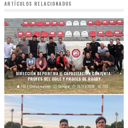
ARTÍCULOS RELACIONADOS
DIRECCIÓN DEPORTIVA || CAPACITACIÓN CONJUNTA:
PROFES DEL COLE Y PROFES DE RUGBY
JCC | Comunicación
Colegio
26/03/2026
755