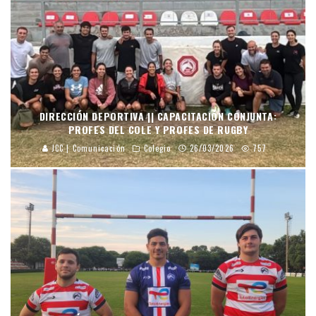
DIRECCIÓN DEPORTIVA || CAPACITACIÓN CONJUNTA:
PROFES DEL COLE Y PROFES DE RUGBY
JCC | Comunicación
Colegio
26/03/2026
757