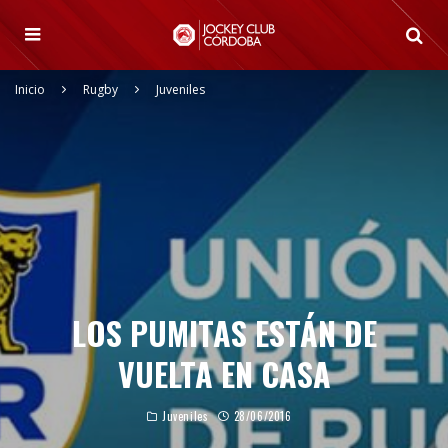
Inicio
Rugby
Juveniles
LOS PUMITAS ESTÁN DE
VUELTA EN CASA
Juveniles
28/06/2016