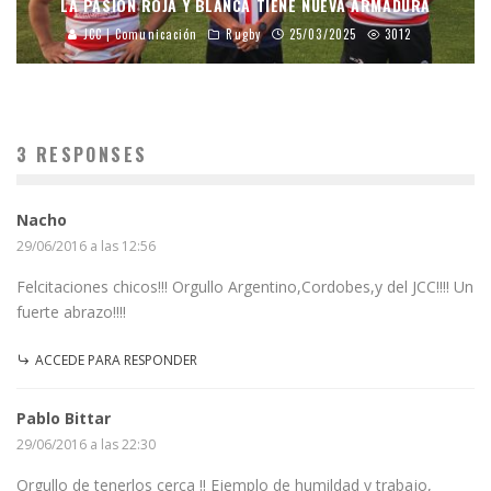
LA PASIÓN ROJA Y BLANCA TIENE NUEVA ARMADURA
JCC | Comunicación
Rugby
25/03/2025
3012
3 RESPONSES
Nacho
29/06/2016 a las 12:56
Felcitaciones chicos!!! Orgullo Argentino,Cordobes,y del JCC!!!! Un
fuerte abrazo!!!!
ACCEDE PARA RESPONDER
Pablo Bittar
29/06/2016 a las 22:30
Orgullo de tenerlos cerca !! Ejemplo de humildad y trabajo,