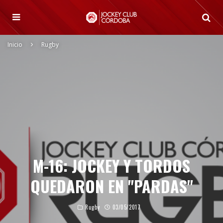
Inicio
Rugby
M-16: JOCKEY Y TORDOS
QUEDARON EN "PARDAS"
Rugby
03/05/2017