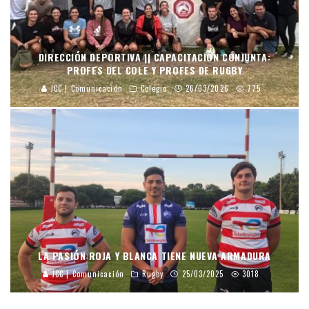
DIRECCIÓN DEPORTIVA || CAPACITACIÓN CONJUNTA:
PROFES DEL COLE Y PROFES DE RUGBY
JCC | Comunicación
Colegio
26/03/2026
775
LA PASIÓN ROJA Y BLANCA TIENE NUEVA ARMADURA
JCC | Comunicación
Rugby
25/03/2025
3018