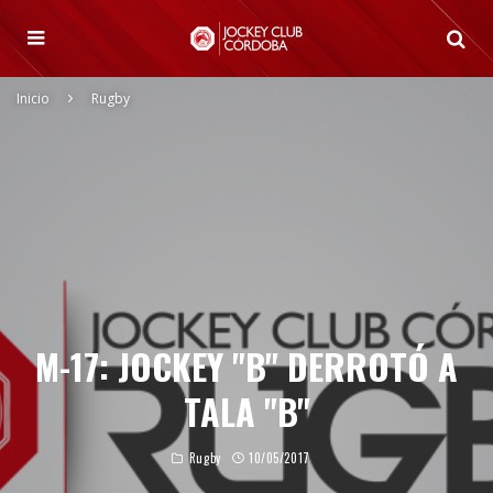
Inicio
Rugby
M-17: JOCKEY "B" DERROTÓ A
TALA "B"
Rugby
10/05/2017