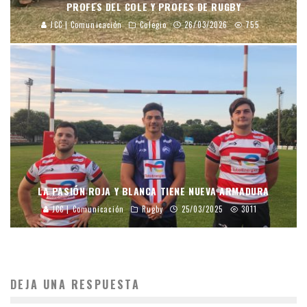
PROFES DEL COLE Y PROFES DE RUGBY
JCC | Comunicación
Colegio
26/03/2026
755
LA PASIÓN ROJA Y BLANCA TIENE NUEVA ARMADURA
JCC | Comunicación
Rugby
25/03/2025
3011
DEJA UNA RESPUESTA