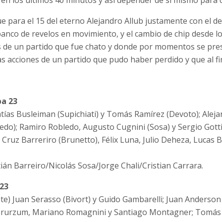
en los últimos 40 minutos y así depender de sí mismo para cl
ue para el 15 del eterno Alejandro Allub justamente con el d
banco de revelos en movimiento, y el cambio de chip desde l
 de un partido que fue chato y donde por momentos se prest
as acciones de un partido que pudo haber perdido y que al fi
ba 23
tías Busleiman (Supichiati) y Tomás Ramírez (Devoto); Aleja
edo); Ramiro Robledo, Augusto Cugnini (Sosa) y Sergio Gotti
 Cruz Barreriro (Brunetto), Félix Luna, Julio Deheza, Lucas
stián Barreiro/Nicolás Sosa/Jorge Chali/Cristian Carrara.
 23
te) Juan Serasso (Bivort) y Guido Gambarelli; Juan Anderson
 Irurzum, Mariano Romagnini y Santiago Montagner; Tomás 