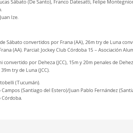
Lucas Sábato (De Santo), Franco Datesatti, Felipe Montegnio
.
Juan Ize.
de Sábato convertidos por Frana (AA), 26m try de Luna con
Frana (AA). Parcial: Jockey Club Córdoba 15 – Asociación Alum
i convertido por Deheza (JCC), 15m y 20m penales de Dehez
 39m try de Luna (JCC).
tobelli (Tucumán).
o Campos (Santiago del Estero)/Juan Pablo Fernández (Santia
b Córdoba.