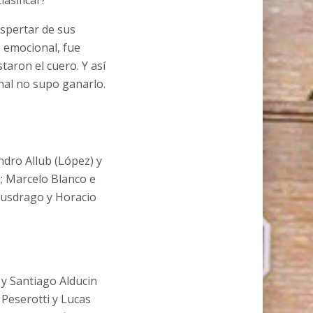
asificar?
espertar de sus
o emocional, fue
aron el cuero. Y así
nal no supo ganarlo.
ndro Allub (López) y
; Marcelo Blanco e
 Busdrago y Horacio
 y Santiago Alducin
Peserotti y Lucas