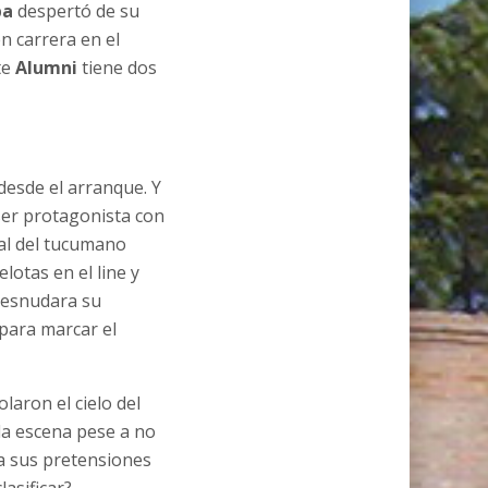
ba
despertó de su
n carrera en el
te
Alumni
tiene dos
desde el arranque. Y
 ser protagonista con
ial del tucumano
lotas en el line y
desnudara su
 para marcar el
laron el cielo del
la escena pese a no
a a sus pretensiones