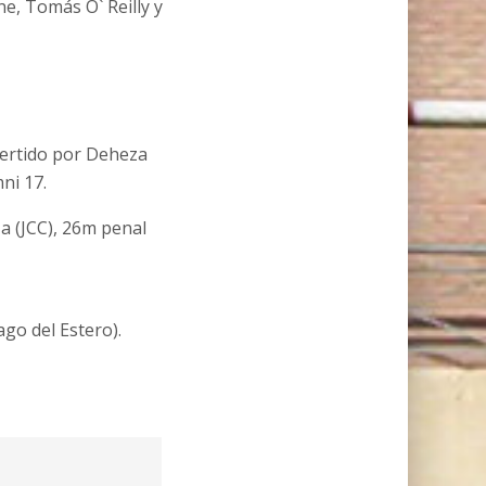
ne, Tomás O` Reilly y
vertido por Deheza
ni 17.
a (JCC), 26m penal
go del Estero).