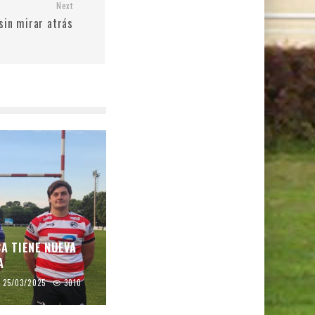
Next
sin mirar atrás
CA TIENE NUEVA
A
25/03/2025
3010