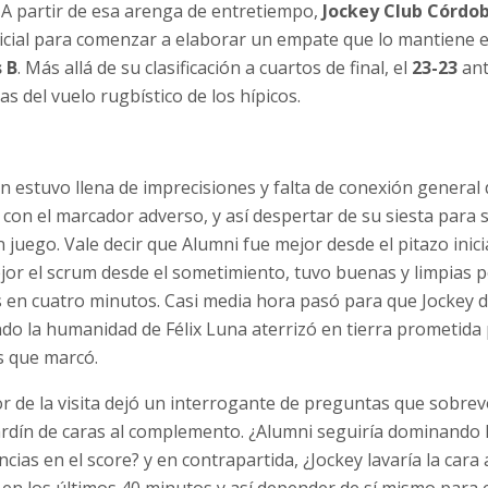
s. A partir de esa arenga de entretiempo,
Jockey Club Córdo
icial para comenzar a elaborar un empate que lo mantiene e
 B
. Más allá de su clasificación a cuartos de final, el
23-23
an
 del vuelo rugbístico de los hípicos.
 estuvo llena de imprecisiones y falta de conexión general 
 con el marcador adverso, y así despertar de su siesta para
juego. Vale decir que Alumni fue mejor desde el pitazo inic
jor el scrum desde el sometimiento, tuvo buenas y limpias pe
s en cuatro minutos. Casi media hora pasó para que Jockey 
ndo la humanidad de Félix Luna aterrizó en tierra prometida
s que marcó.
vor de la visita dejó un interrogante de preguntas que sobrevo
ardín de caras al complemento. ¿Alumni seguiría dominando 
ncias en el score? y en contrapartida, ¿Jockey lavaría la car