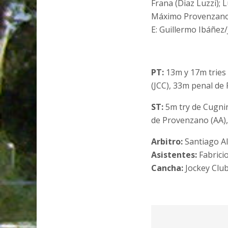
Frana (Diaz Luzzi); 
Máximo Provenzano
E: Guillermo Ibáñez/
PT:
13m y 17m tries 
(JCC), 33m penal de 
ST:
5m try de Cugnin
de Provenzano (AA),
Arbitro:
Santiago Al
Asistentes:
Fabrici
Cancha:
Jockey Clu