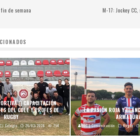
 fin de semana
M-17: Jockey CC, 
CIONADOS
ORTIVA || CAPACITACIÓN
ES DEL COLE Y PROFES DE
LA PASIÓN ROJA Y BLAN
RUGBY
ARMADUR
Colegio
26/03/2026
754
JCC | Comunicación
Rugby