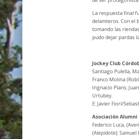
de ser protagonista 
La respuesta final f
delamteros. Con el 
tomando las riendas
pudo dejar pardas l
Jockey Club Córdo
Santiago Pulella, Ma
Franco Molina (Robl
Ingnacio Plans; Juan
Urtubey.
E: Javier Fiori/Seba
Asociación Alumni
Federico Luca, (Aven
(Alepidote); Samuel