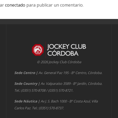
tar
conectado
para publicar un comentario.
© 2026 Jockey Club Córdoba
Sede Centro
|
Av. General Paz 195 - Bº Centro, Córdoba.
Sede Country
|
Av. Valparaíso 3589 - Bº Jardín, Córdoba.
Tel.: (0351) 570-8708 / (0351) 570-8721.
Sede Náutica
|
Av J. S. Bach 1000 - Bº Costa Azul, Villa
Carlos Paz. Tel.: (0351) 570-8737.