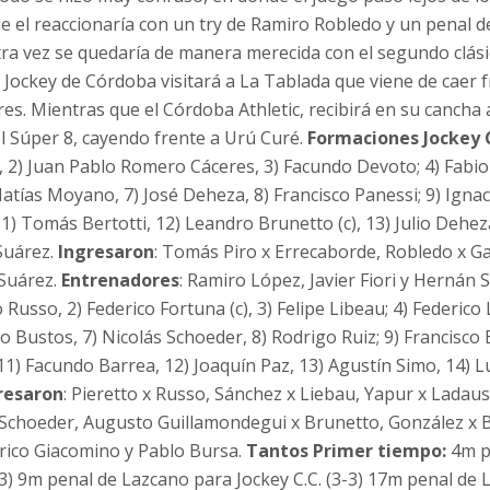
que el reaccionaría con un try de Ramiro Robledo y un penal 
otra vez se quedaría de manera merecida con el segundo clásic
, Jockey de Córdoba visitará a La Tablada que viene de caer 
es. Mientras que el Córdoba Athletic, recibirá en su cancha a
l Súper 8, cayendo frente a Urú Curé.
Formaciones
Jockey 
, 2) Juan Pablo Romero Cáceres, 3) Facundo Devoto; 4) Fabio 
Matías Moyano, 7) José Deheza, 8) Francisco Panessi; 9) Ignac
1) Tomás Bertotti, 12) Leandro Brunetto (c), 13) Julio Dehez
 Suárez.
Ingresaron
: Tomás Piro x Errecaborde, Robledo x Gal
Suárez.
Entrenadores
: Ramiro López, Javier Fiori y Hernán S
Russo, 2) Federico Fortuna (c), 3) Felipe Libeau; 4) Federico
o Bustos, 7) Nicolás Schoeder, 8) Rodrigo Ruiz; 9) Francisco 
1) Facundo Barrea, 12) Joaquín Paz, 13) Agustín Simo, 14) L
resaron
: Pieretto x Russo, Sánchez x Liebau, Yapur x Ladau
x Schoeder, Augusto Guillamondegui x Brunetto, González x 
erico Giacomino y Pablo Bursa.
Tantos
Primer tiempo:
4m p
-3) 9m penal de Lazcano para Jockey C.C. (3-3) 17m penal de