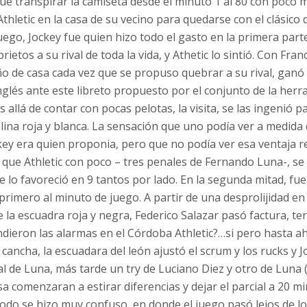
ue transpirar la camiseta desde el minuto 1 al 80 con poco 
thletic en la casa de su vecino para quedarse con el clásico d
uego, Jockey fue quien hizo todo el gasto en la primera part
prietos a su rival de toda la vida, y Athetic lo sintió. Con Fr
o de casa cada vez que se propuso quebrar a su rival, ganó
 inglés ante este libreto propuesto por el conjunto de la herr
 allá de contar con pocas pelotas, la visita, se las ingenió p
lina roja y blanca. La sensación que uno podía ver a medida 
key era quien proponia, pero que no podía ver esa ventaja re
que Athletic con poco – tres penales de Fernando Luna-, se 
 lo favoreció en 9 tantos por lado. En la segunda mitad, fue
primero al minuto de juego. A partir de una desprolijidad en
 la escuadra roja y negra, Federico Salazar pasó factura, t
endieron las alarmas en el Córdoba Athletic?…si pero hasta a
 cancha, la escuadara del león ajustó el scrum y los rucks y Jo
l de Luna, más tarde un try de Luciano Diez y otro de Luna (
sa comenzaran a estirar diferencias y dejar el parcial a 20 min
odo se hizo muy confuso, en donde el juego pasó lejos de lo