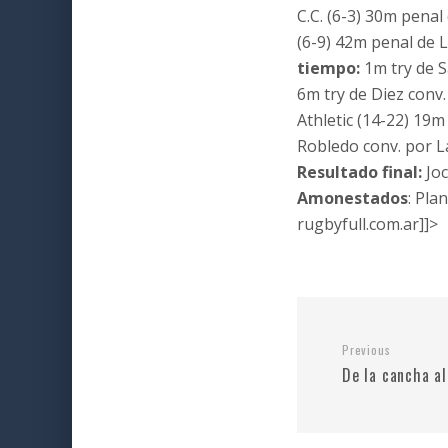
C.C. (6-3) 30m pena
(6-9) 42m penal de L
tiempo:
1m try de S
6m try de Diez conv
Athletic (14-22) 19m
Robledo conv. por L
Resultado final:
Joc
Amonestados
: Pla
rugbyfull.com.ar]]>
Previous
De la cancha al