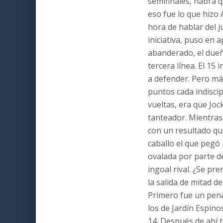
semifinales, habrá q
eso fue lo que hizo A
hora de hablar del j
iniciativa, puso en a
abanderado, el dueñ
tercera línea. El 15
a defender. Pero más
puntos cada indiscip
vueltas, era que Joc
tanteador. Mientras 
con un resultado que
caballo el que pegó 
ovalada por parte de
ingoal rival. ¿Se pr
la salida de mitad de
Primero fue un pena
los de Jardín Espino
14. Después de ahí t