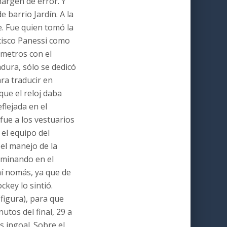
margen de error. Y
e barrio Jardín. A la
e. Fue quien tomó la
ancisco Panessi como
 metros con el
adura, sólo se dedicó
ara traducir en
que el reloj daba
flejada en el
fue a los vestuarios
 el equipo del
 el manejo de la
erminando en el
hí nomás, ya que de
ckey lo sintió.
figura), para que
utos del final, 29 a
s ingoal. Sobre el