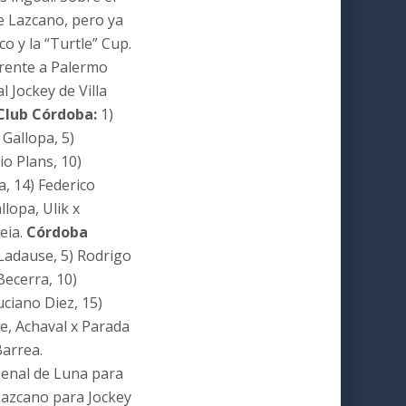
de Lazcano, pero ya
o y la “Turtle” Cup.
frente a Palermo
l Jockey de Villa
Club Córdoba:
1)
Gallopa, 5)
io Plans, 10)
a, 14) Federico
lopa, Ulik x
eia.
Córdoba
 Ladause, 5) Rodrigo
Becerra, 10)
uciano Diez, 15)
se, Achaval x Parada
Barrea.
enal de Luna para
 Lazcano para Jockey