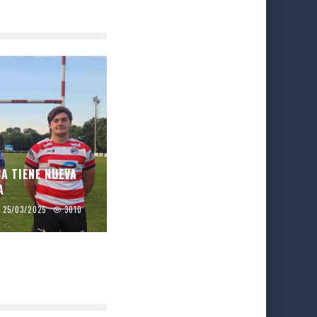
CA TIENE NUEVA
A
25/03/2025
3010