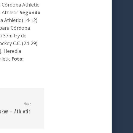
a Córdoba Athletic
 Athletic
Segundo
 Athletic (14-12)
 para Córdoba
) 37m try de
ckey C.C. (24-29)
 J. Heredia
hletic
Foto:
Next
ckey – Athletic