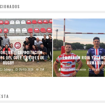
CIONADOS
ORTIVA || CAPACITACIÓN
ES DEL COLE Y PROFES DE
LA PASIÓN ROJA Y BLAN
RUGBY
ARMADUR
Colegio
26/03/2026
754
JCC | Comunicación
Rugby
ESTA