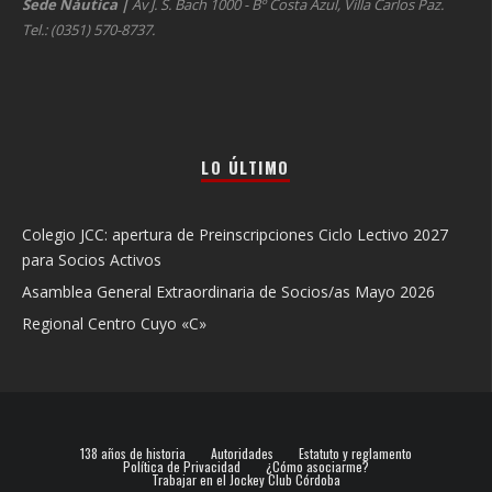
Sede Náutica
|
Av J. S. Bach 1000 - Bº Costa Azul, Villa Carlos Paz.
Tel.: (0351) 570-8737.
LO ÚLTIMO
Colegio JCC: apertura de Preinscripciones Ciclo Lectivo 2027
para Socios Activos
Asamblea General Extraordinaria de Socios/as Mayo 2026
Regional Centro Cuyo «C»
138 años de historia
Autoridades
Estatuto y reglamento
Política de Privacidad
¿Cómo asociarme?
Trabajar en el Jockey Club Córdoba