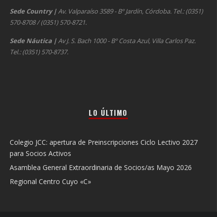
Sede Country
|
Av. Valparaíso 3589 - Bº Jardín, Córdoba. Tel.: (0351)
570-8708 / (0351) 570-8721.
Sede Náutica
|
Av J. S. Bach 1000 - Bº Costa Azul, Villa Carlos Paz.
Tel.: (0351) 570-8737.
LO ÚLTIMO
Colegio JCC: apertura de Preinscripciones Ciclo Lectivo 2027
para Socios Activos
Asamblea General Extraordinaria de Socios/as Mayo 2026
Regional Centro Cuyo «C»