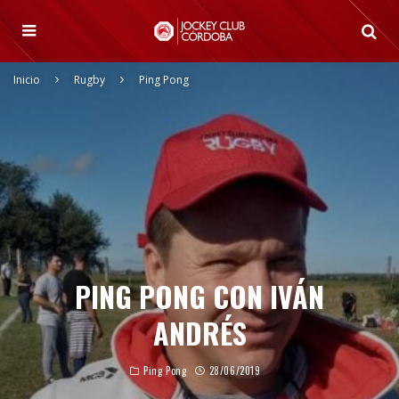
Inicio
Rugby
Ping Pong
PING PONG CON IVÁN
ANDRÉS
Ping Pong
28/06/2019