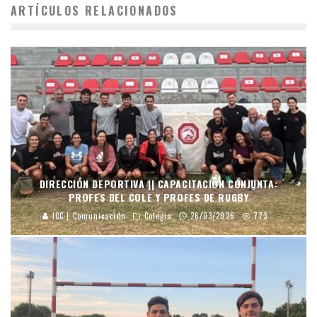
ARTÍCULOS RELACIONADOS
DIRECCIÓN DEPORTIVA || CAPACITACIÓN CONJUNTA:
PROFES DEL COLE Y PROFES DE RUGBY
JCC | Comunicación
Colegio
26/03/2026
773