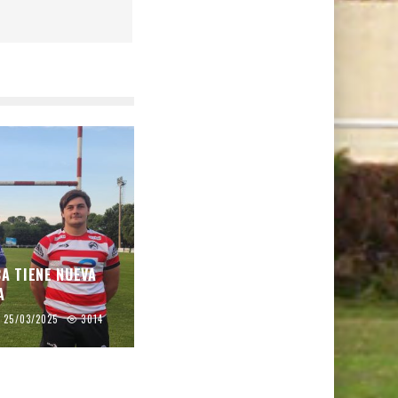
CA TIENE NUEVA
A
25/03/2025
3014