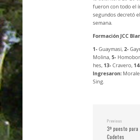
fueron con todo el í
segundos decretó el 
semana.
Formación JCC Blan
1-
Guaymasi,
2-
Gay
Molina,
5-
Homobo
hes,
13-
Cravero,
14
Ingresaron:
Morales
Sing.
Previous
3º puesto para
Cadetes