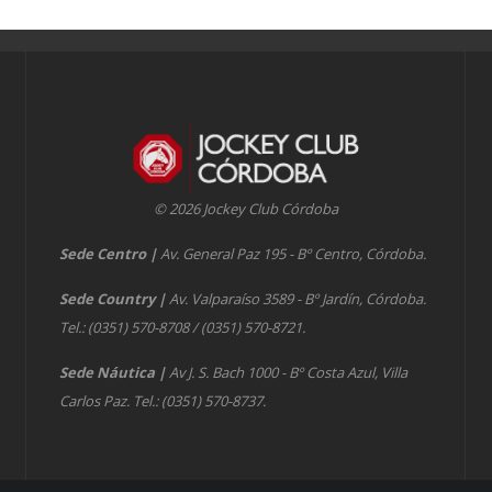
© 2026 Jockey Club Córdoba
Sede Centro
|
Av. General Paz 195 - Bº Centro, Córdoba.
Sede Country
|
Av. Valparaíso 3589 - Bº Jardín, Córdoba.
Tel.: (0351) 570-8708 / (0351) 570-8721.
Sede Náutica
|
Av J. S. Bach 1000 - Bº Costa Azul, Villa
Carlos Paz. Tel.: (0351) 570-8737.