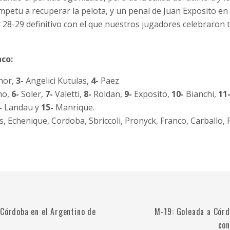
mpetu a recuperar la pelota, y un penal de Juan Exposito en 
28-29 definitivo con el que nuestros jugadores celebraron t
co:
nor,
3-
Angelici Kutulas,
4-
Paez
no,
6-
Soler,
7-
Valetti,
8-
Roldan,
9-
Exposito,
10-
Bianchi,
11
-
Landau y
15-
Manrique.
, Echenique, Cordoba, Sbriccoli, Pronyck, Franco, Carballo
 Córdoba en el Argentino de
M-19: Goleada a Cór
con